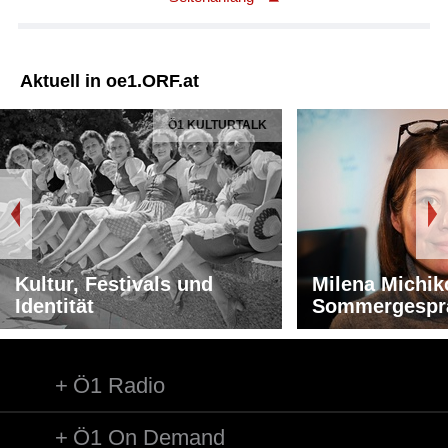
Aktuell in oe1.ORF.at
Ö1 KULTURTALK
Kultur, Festivals und
Milena Michik
Identität
Sommergespr
Ö1 Radio
Ö1 On Demand