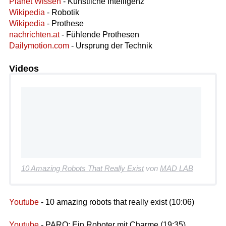
Planet Wissen
- Künstliche Intelligenz
Wikipedia
- Robotik
Wikipedia
- Prothese
nachrichten.at
- Fühlende Prothesen
Dailymotion.com
- Ursprung der Technik
Videos
10 Amazing Robots That Really Exist
von
MAD LAB
Youtube
- 10 amazing robots that really exist (10:06)
Youtube
- PARO: Ein Roboter mit Charme (19:35)