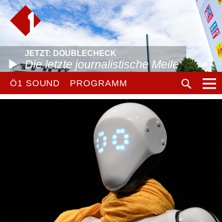
JETZT: DOUBLECHECK
Die letzte journalistische Meile
Ö1 SOUND
PROGRAMM