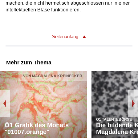
machen, die nicht hermetisch abgeschlossen nur in einer
intellektuellen Blase funktionieren.
Seitenanfang
Mehr zum Thema
VON MAGDALENA KREINECKER
F
Ö1 TALENTEBÖRSE
Ö1 Grafik des Monats
Die bildende 
"01007.orange"
Magdalena Kr