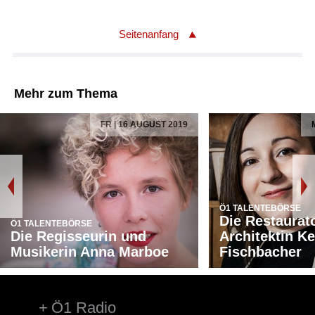
Seitenanfang
Mehr zum Thema
FR | 16 AUGUST 2019
Ö1 TALENTEBÖRSE
Die Restaurat
Ö1 TALENTEBÖRSE
Die Regisseurin und
Architektin Ke
Musikerin Anna Marboe
Fischbacher
Ö1 Radio