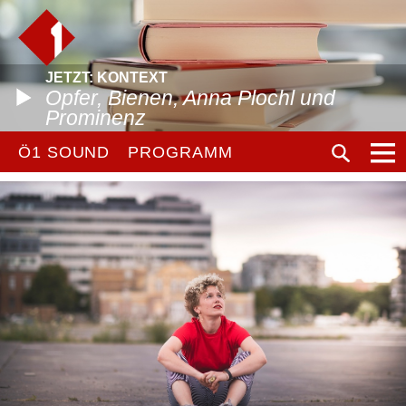
JETZT: KONTEXT
Opfer, Bienen, Anna Plochl und
Prominenz
Ö1 SOUND
PROGRAMM