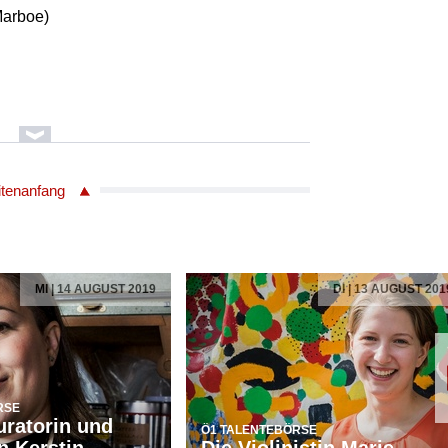
Marboe)
itenanfang
Aktuell in oe1.ORF.at
BREGENZER FESTSPIELE 2026