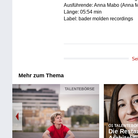
Ausführende: Anna Mabo (Anna 
Länge: 05:54 min
Label: bader molden recordings
Se
| 13 AUGUST 2019
MO | 12 AUGUST 2019