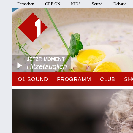
Fernsehen
ORF ON
KIDS
Sound
Debatte
JETZT: MOMENT
Hitzetauglich
Ö1 SOUND
PROGRAMM
CLUB
SH