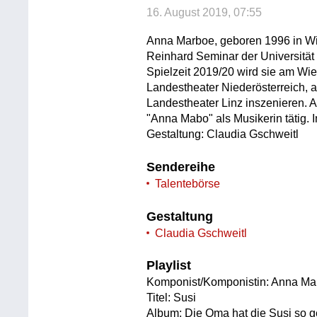
16. August 2019, 07:55
Anna Marboe, geboren 1996 in Wi
Reinhard Seminar der Universität 
Spielzeit 2019/20 wird sie am Wie
Landestheater Niederösterreich,
Landestheater Linz inszenieren. 
"Anna Mabo" als Musikerin tätig. I
Gestaltung: Claudia Gschweitl
Sendereihe
Talentebörse
Gestaltung
Claudia Gschweitl
Playlist
Komponist/Komponistin: Anna Ma
Titel: Susi
Album: Die Oma hat die Susi so g