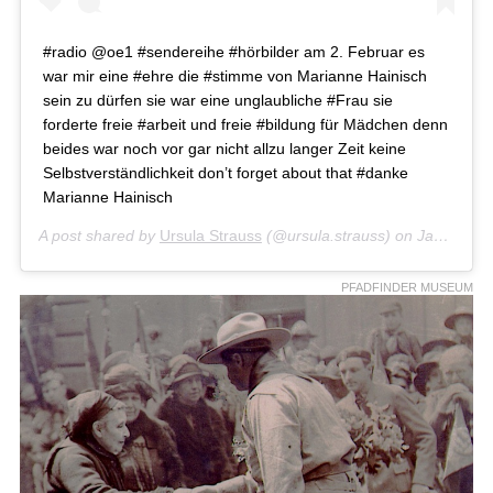
#radio @oe1 #sendereihe #hörbilder am 2. Februar es
war mir eine #ehre die #stimme von Marianne Hainisch
sein zu dürfen sie war eine unglaubliche #Frau sie
forderte freie #arbeit und freie #bildung für Mädchen denn
beides war noch vor gar nicht allzu langer Zeit keine
Selbstverständlichkeit don’t forget about that #danke
Marianne Hainisch
A post shared by
Ursula Strauss
(@ursula.strauss) on
Jan 23, 2019 at 1:17am PST
PFADFINDER MUSEUM