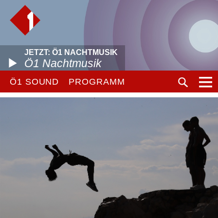
JETZT: Ö1 NACHTMUSIK
Ö1 Nachtmusik
Ö1 SOUND
PROGRAMM