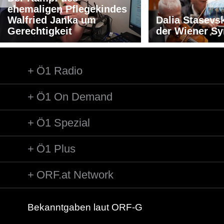
ehemaligen Pflegekindes
Walfried Janka um
Dalia Stasevs
Gerechtigkeit
der Wiener S
Ö1 Radio
Ö1 On Demand
Ö1 Spezial
Ö1 Plus
ORF.at Network
Bekanntgaben laut ORF-G