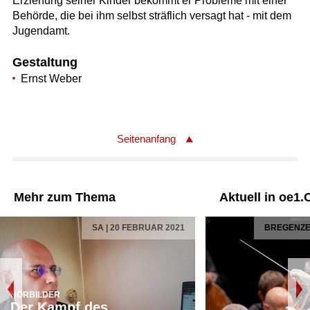
Erziehung seiner Kinder bekommt er Probleme mit einer
Behörde, die bei ihm selbst sträflich versagt hat - mit dem
Jugendamt.
Gestaltung
Ernst Weber
Seitenanfang
Mehr zum Thema
Aktuell in oe1.
SA | 20 FEBRUAR 2021
BREGENZER
HÖRBILDER
Der Kampf des