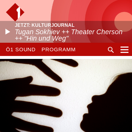
JETZT: KULTURJOURNAL
Tugan Sokhiev ++ Theater Cherson
++ "Hin und Weg"
Ö1 SOUND
PROGRAMM