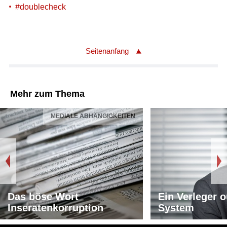
#doublecheck
Seitenanfang
Mehr zum Thema
MEDIALE ABHÄNGIGKEITEN
Das böse Wort
Ein Verleger o
Inseratenkorruption
System