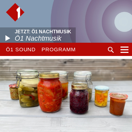
JETZT: Ö1 NACHTMUSIK
Ö1 Nachtmusik
Ö1 SOUND
PROGRAMM