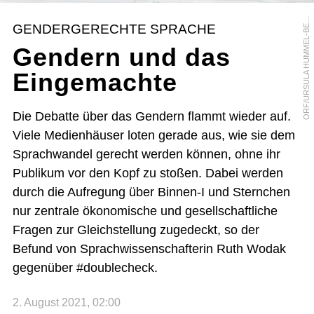
R
F
/
U
R
S
U
L
A
H
U
M
M
E
L
-
B
R
G
E
O
R
GENDERGERECHTE SPRACHE
E
Gendern und das
Eingemachte
Die Debatte über das Gendern flammt wieder auf.
Viele Medienhäuser loten gerade aus, wie sie dem
Sprachwandel gerecht werden können, ohne ihr
Publikum vor den Kopf zu stoßen. Dabei werden
durch die Aufregung über Binnen-I und Sternchen
nur zentrale ökonomische und gesellschaftliche
Fragen zur Gleichstellung zugedeckt, so der
Befund von Sprachwissenschafterin Ruth Wodak
gegenüber #doublecheck.
2. August 2021, 02:00