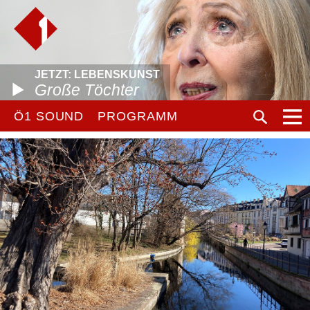
JETZT: LEBENSKUNST
Große Töchter
Ö1 SOUND
PROGRAMM