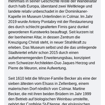
mehrmals in seiner Geschichte reiste der Wandelaltar
durch halb Europa, überstand zwei Weltkriege und
landete relativ unbeschadet in der Dominikaner-
Kapelle im Museum Unterlinden in Colmar. Im Jahr
2019 wurde Antony Pontabry mit der Restaurierung
des durch schlecht gealterten Firnis ganz dunkel
gewordenen Kunstwerks beauftragt. Seit kurzem ist
der Isenheimer Altar, in dessen Zentrum die
Kreuzigung Christi steht, in neuer Strahlkraft zu
erleben. Das Museum selbst und die das umliegende
Stadtviertel erfuhr schon 2015 durch einen
aufsehenerregenden Erweiterungsbau, konzipiert
vom Schweizer Architekten-Duo Jaques Herzog und
Pierre de Meuron, eine Aufwertung.
Seit 1610 lebt die Winzer-Familie Becker als eine der
sieben ältesten vom Elsass in Zellenberg, einem
malerischen Dorf nördlich von Colmar. Martine
Becker, die mit ihren beiden Brüdern im Jahr 1999
den Betrieb auf biologischen Weinbau umstellte,
gehört der Confrérie St-Etienne, der elsässischen