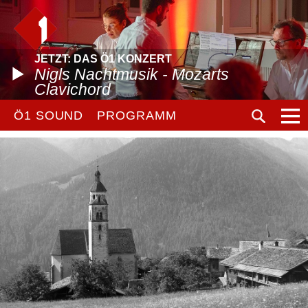
JETZT: DAS Ö1 KONZERT
Nigls Nachtmusik - Mozarts
Clavichord
Ö1 SOUND
PROGRAMM