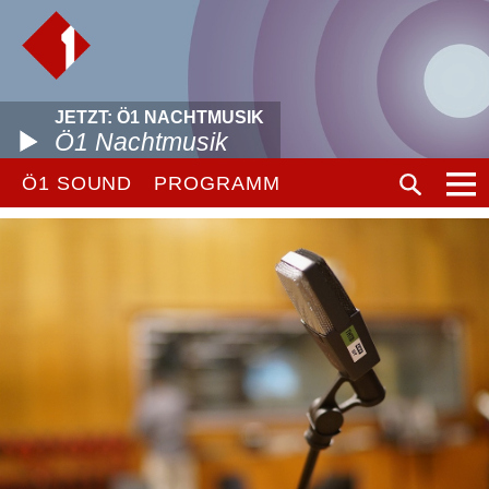
JETZT: Ö1 NACHTMUSIK
Ö1 Nachtmusik
Ö1 SOUND
PROGRAMM