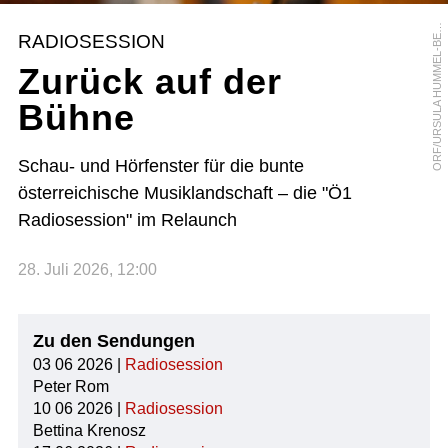
R
F
/
U
R
S
U
L
A
H
U
M
M
E
L
-
B
R
G
E
O
R
RADIOSESSION
E
Zurück auf der
Bühne
Schau- und Hörfenster für die bunte
österreichische Musiklandschaft – die "Ö1
Radiosession" im Relaunch
28. Juli 2026, 12:00
Zu den Sendungen
03 06 2026 |
Radiosession
Peter Rom
10 06 2026 |
Radiosession
Bettina Krenosz