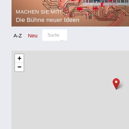
MACHEN SIE MIT!
Die Bühne neuer Ideen
Sortierung/Filter
A-Z
Neu
Kategorie
Bildung
+
−
Corona
Ernährung
Gesundheit
Klimainnovation
Kultur
Soziales