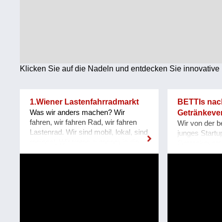
Technologie
Wirtschaft
Weiteres
Klicken Sie auf die Nadeln und entdecken Sie innovative 
1.Wiener Lastenfahrradmarkt
BETTIs nac
Was wir anders machen? Wir
Getränkeve
fahren, wir fahren Rad, wir fahren
Wir von der b
Lastenrad. Wir sind mobil, lokal, sind
junges Startu
regional. Wir treten autonom in die
Getränkevers
Pedalen, Wir spielen mit Ideen, mit
und Unterneh
moderaten Distanzen, wir atmen
zukunftsfit m
intensiv. Made in Wien Favoriten -
Herkömmlich
jeden 3. Sonntag im Monat: der 1.
geben Geträn
Mobile Wiener Lastenfahrrad-Markt,
Flaschen aus
Bloch Bauer Promenade 28,
Konsum direk
Sonnwendviertel auf dem Vorplatz
kommt ein ho
des Grätzelmixers, auch bikes &