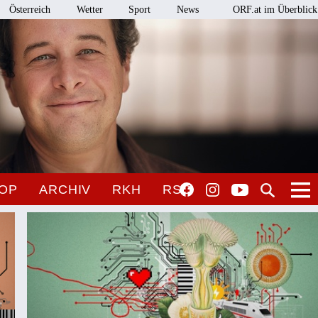
Österreich
Wetter
Sport
News
ORF.at im Überblick
OP
ARCHIV
RKH
RSO