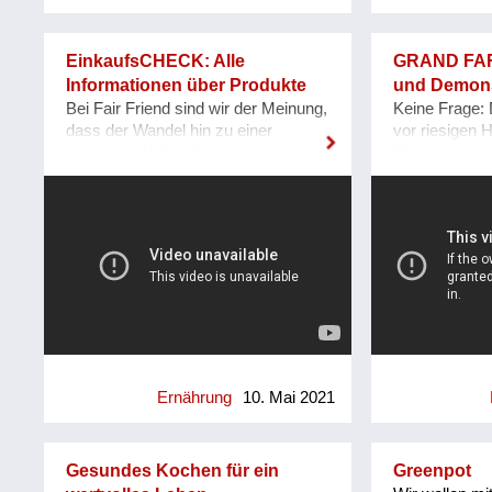
verbinden und somit etwas gegen
kann diese Le
das Bauernsterben unternehmen.
gemacht werd
diese Fragen
EinkaufsCHECK: Alle
GRAND FAR
Österreich (Fo
Informationen über Produkte
und Demons
biologischen 
Bei Fair Friend sind wir der Meinung,
Keine Frage: 
digitalen Platt
dass der Wandel hin zu einer
vor riesigen 
Stadtgärnter*i
besseren Welt - ebenso, wie wenn
Klimawandel, 
Homepage: ww
sich eine Person selber ändern
Artenvielfalt,
möchte - nur durch die jeweils
wachsenden W
eigene Motivation gelingen kann. Der
jetzt auch no
Schlüssel dazu sind unserer Ansicht
viele dieser P
nach Informationen. Bildung hilft
Reparaturansä
Menschen mehr Dinge zu verstehen
GRAND FARM
und besser zu leben. Informationen
Forschungs- 
führen zu dem gleichen Ergebnis. Je
Demonstratio
mehr ein Mensch weiß, desto
wirkungsvolle
besser kann er seine
jeweils nicht 
Entscheidungen treffen. Viele
behandeln, s
Ernährung
10. Mai 2021
Menschen möchten bereits
viele Bereiche
gesünder und umweltbewusster
Gemeinsam mi
leben. Diesen Menschen fehlt jedoch
international
Gesundes Kochen für ein
Greenpot
oft die Möglichkeit, alle für ein
erforschen un