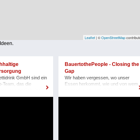
Leaflet
| ©
OpenStreetMap
contribut
Ideen.
hhaltige
BauertothePeople - Closing the
rsorgung
Gap
ettidrink GmbH sind ein
Wir haben vergessen, wo unser
p-Team, das die
Essen herkommt, wie und von wem
orgung von Schulen
es produziert wird. B2P schließt
men nachhaltig und
diese Lücke.... Wir geben Essen und
acht! Das Problem:
Landwirtschaft wieder ein Gesicht
e Getränkeautomaten
und eine Geschichte. Wir stellen
ke in Einweg-PET-
unterschiedliche Perspektiven zur
, die nach dem
Verfügung, damit Nachdenken,
t im Müll landen. Dazu
Urteilen und Konsumieren wieder
her Kühl- &
bewusster stattfinden kann.