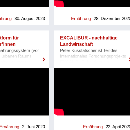
and. BETTI - wie wir
#durchsredenkommendieleutzam.
aten liebevoll nennen
Durch den Dialog entstehen neue
änzlich anders! Bei
Sichtweisen und so ein Verständnis
 man die eigene
füreinander. Unsere Blasen platzen,
ährung
30. August 2023
Ernährung
28. Dezember 202
he mit dem Getränk
Vorurteile werden abgebaut. Ganz
nd verzichten so zu
nebenbei lernt man auch spannende
weg-Verpackungen.
Menschen kennen, erfährt viel über
ttform für
EXCALIBUR - nachhaltige
i braucht BETTI nur
Anbau- und Herstellungsverfahren
r*innen
Landwirtschaft
Energiebedarfs eines
und kommt beim Lesen und
ährungssystem (vor
Peter Kusstatscher ist Teil des
n Getränkeautomaten,
Reinhören auf neue Ideen. B2P ist
m urbanen Raum)
internationales Forschungsprojekts
 bei der Abfüllung
die Plattform für Podcasts,
higer an externe
EXCALIBUR, bei dem ein
 Weiters reduzieren sich
Reportagen und unterschiedliche
e z.B. der Covid19
internationales Team eine
lasten massiv durch die
Perspektiven rund um Essen,
gestalten, ist es
umfassende
nd Aufbereitung des
Menschen und Landwirtschaft.
nnovative und kreative
Bodenbewirtschaftungsstrategie
nen Leitungswassers
Website:
 Stadtgärtner*innen zu
entwickeln möchte, um die
hung des Getränks
https://www.bauertothepeople.at/
 Wie können sich
Wirksamkeit von Biokontroll- und
omaten. Dazu bieten wir
Instagram:
nnen leichter
Biodüngemethoden in der
günstige
https://www.instagram.com/bauertot
d austauschen? Was
Landwirtschaft zu verbessern.
le an, um mittels
Facebook:
e - in
https://www.excaliburproject.eu/
Getränken den eigenen
https://www.facebook.com/bauertoth
sgärten oder auf
nen Wertschätzung zu
uziert - für Umwelt,
ellschaft und wie
Ernährung
2. Juni 2020
Ernährung
22. April 202