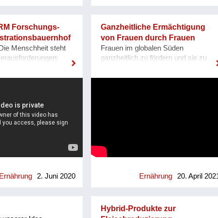
istung sichtbar
en? Antworten auf
 möchte das FiBL
M Forschungs-
Ganzheitliche Ermächtigung
rschungsinstitut für
trationsbauernhof
von Frauen durch Frauen
Landbau) mit einer
Die Menschheit steht
Frauen im globalen Süden
form für
Herausforderungen:
ganzheitlich zu fördern und sie zu
nnen liefern.
Migration, Verlust der
einem selbstbestimmten Leben zu
w.fibl.org
 Ernährung einer stetig
ermächtigen ist das zentrale
eltbevölkerung. Und
Anliegen der KFB Österreichs. Das
ch Corona! Doch für
Engagement tausender Frauen und
robleme gibt es bereits
auch Männer in Österreich
tze. Wir von der
unterstützt Fraueninitiativen weltweit.
 machen als
So auch das Projekt CASS in Indien,
und
wo der Bergbau Lebensgrundlagen
nsbauernhof
zerstört. Indigene Familien werden
 Konzepte sichtbar, die
enteignet und müssen ein Leben in
nur ein Problem
Armut führen. Projektleiterin Bina
ondern systemisch auf
Stanis ermutigt die Bevölkerung,
Ernährung
2. Juni 2020
Ernährung
20. April 202
 positiv wirken.
sich für ihre Rechte einzusetzen. Mit
t nationalen und
modernen Methoden und
en Wissenschaftlerinnen
traditionellem Wissen gelingt es,
Hybrid-Produkte zur
d adaptieren wir
Böden fruchtbar zu machen. Männer