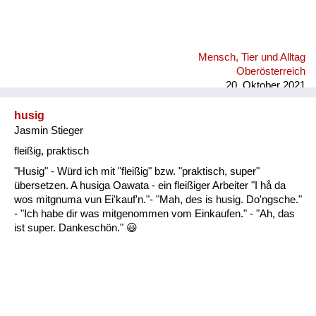
Mensch, Tier und Alltag
Oberösterreich
20. Oktober 2021
husig
Jasmin Stieger
fleißig, praktisch
"Husig" - Würd ich mit "fleißig" bzw. "praktisch, super"
übersetzen. A husiga Oawata - ein fleißiger Arbeiter "I hå da
wos mitgnuma vun Ei'kauf'n."- "Mah, des is husig. Do'ngsche."
- "Ich habe dir was mitgenommen vom Einkaufen." - "Ah, das
ist super. Dankeschön." 😃