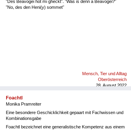
"Des Beavogei hot mi gheckt". "Was is denn a Beavogei?"
Fluchen und Reden
"No, des den Heni(y) sommet"
Mensch, Tier und Alltag
Schmankerln und
Kulinarisches
Mensch, Tier und Alltag
Oberösterreich
28. August 2022
Foachtl
Monika Pramreiter
Eine besondere Geschicklichkeit gepaart mit Fachwissen und
Kombinationsgabe
Foachtl bezeichnet eine generalistische Kompetenz aus einem