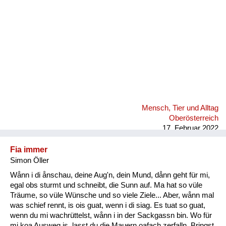
Mensch, Tier und Alltag
Oberösterreich
17. Februar 2022
Fia immer
Simon Öller
Wånn i di ånschau, deine Aug'n, dein Mund, dånn geht für mi,
egal obs sturmt und schneibt, die Sunn auf. Ma hat so vüle
Träume, so vüle Wünsche und so viele Ziele... Aber, wånn mal
was schief rennt, is ois guat, wenn i di siag. Es tuat so guat,
wenn du mi wachrüttelst, wånn i in der Sackgassn bin. Wo für
mi koa Ausweg is, lasst du die Mauern oafach zerfalln. Bringst