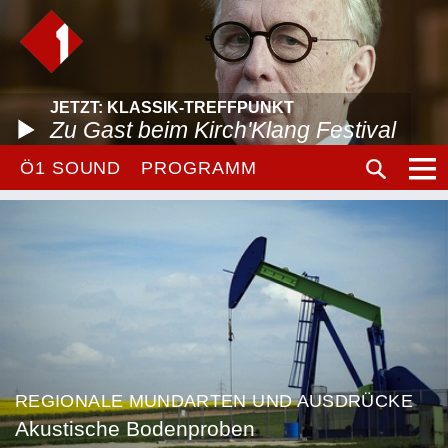
JETZT: KLASSIK-TREFFPUNKT
Zu Gast beim Kirch'Klang Festival
Ö1 SOUND
PROGRAMM
REGIONALE MUNDARTEN UND AUSDRÜCKE
Akustische Bodenproben