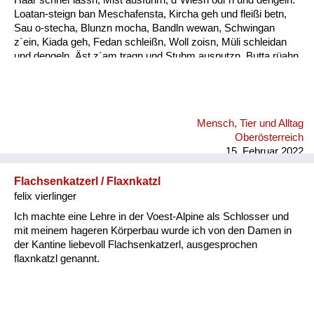
Loatan-steign ban Meschafensta, Kircha geh und fleißi betn,
Sau o-stecha, Blunzn mocha, Bandln wewan, Schwingan
z`ein, Kiada geh, Fedan schleißn, Woll zoisn, Müli schleidan
und dengeln. Äst z´am tragn und Stubm ausputzn, Butta rüahn
und Keonbrot bocha, Bam ostreicha, Stall weißintn, Oa
onehma, Howan dreschn, Holzschuah mocha, Besn bind´n,
rund ums Haus is nu zan Mah´, bis zan Schneim is nu vü zan
toa, dass oll´samt ordndli hergricht is, ba so vü Arbat gibt´s nix
Mensch, Tier und Alltag
z´lacha, da kimmt ma kam zan Kinamocha. Da Herbst klopft
Oberösterreich
langsam a, d´Schwalbm fliagn scho davo, wann glei da
15. Februar 2022
Behmwind w...
Flachsenkatzerl / Flaxnkatzl
felix vierlinger
Ich machte eine Lehre in der Voest-Alpine als Schlosser und
mit meinem hageren Körperbau wurde ich von den Damen in
der Kantine liebevoll Flachsenkatzerl, ausgesprochen
flaxnkatzl genannt.