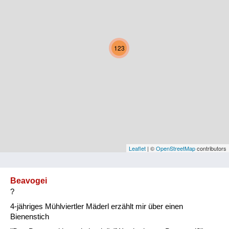
Kärnten
Niederösterreich
123
Oberösterreich
Salzburg
Steiermark
Tirol
Vorarlberg
Leaflet
| ©
OpenStreetMap
contributors
Wien
Beavogei
?
Kategorie
4-jähriges Mühlviertler Mäderl erzählt mir über einen
Natur und Landwirtschaft
Bienenstich