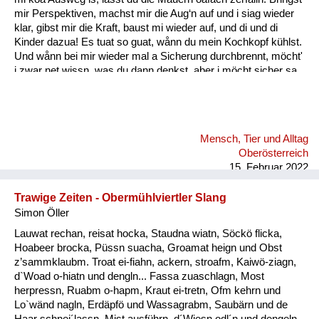
mir Perspektiven, machst mir die Aug‘n auf und i siag wieder
klar, gibst mir die Kraft, baust mi wieder auf, und di und di
Kinder dazua! Es tuat so guat, wånn du mein Kochkopf kühlst.
Und wånn bei mir wieder mal a Sicherung durchbrennt, möcht'
i zwar net wissn, was du dann denkst, aber i möcht sicher sa,
daß du woaßt: A wånn wir durch schwierige Zeitn san gången,
fühl i mit dir mit jedem Tag mehr Liebe und Glück, und i denk,
das könnt für mi weiter gehn, weiter gehn, i möcht mit dir
weiter gehn, und zwar für immer, i möcht mit dir gehn, für
Mensch, Tier und Alltag
immer! Wånn i di anschau, deine Aug’n, all’s ån dir, dånn geht
Oberösterreich
f...
15. Februar 2022
Trawige Zeiten - Obermühlviertler Slang
Simon Öller
Lauwat rechan, reisat hocka, Staudna wiatn, Söckö flicka,
Hoabeer brocka, Püssn suacha, Groamat heign und Obst
z’sammklaubm. Troat ei-fiahn, ackern, stroafm, Kaiwö-ziagn,
d`Woad o-hiatn und dengln... Fassa zuaschlagn, Most
herpressn, Ruabm o-hapm, Kraut ei-tretn, Ofm kehrn und
Lo`wänd nagln, Erdäpfö und Wassagrabm, Saubärn und de
Haar schnei´lassn, Mist ausführn, d´Wiesn odl´n und dengeln.