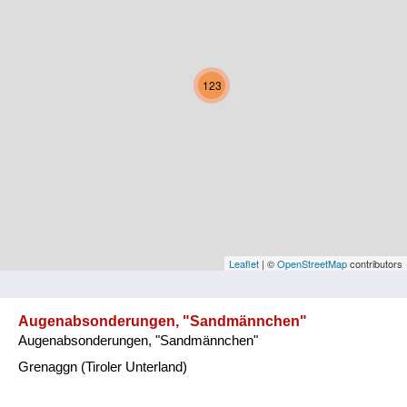
Kärnten
Niederösterreich
123
Oberösterreich
Salzburg
Steiermark
Tirol
Vorarlberg
Leaflet
| ©
OpenStreetMap
contributors
Wien
Augenabsonderungen, "Sandmännchen"
Augenabsonderungen, "Sandmännchen"
Kategorie
Grenaggn (Tiroler Unterland)
Natur und Landwirtschaft