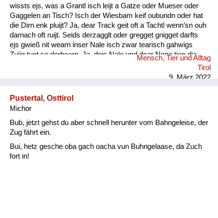
wissts ejs, was a Grantl isch leijt a Gatze oder Mueser oder
Gaggelen an Tisch? Isch der Wiesbam keif oubundn oder hat
die Dirn enk pluijt? Ja, dear Track geit oft a Tachtl wenn’sn ouh
darnach oft ruijt. Seids derzagglt oder gregget gnigget darfts
ejs gwieß nit wearn inser Nale isch zwar tearisch gahwigs
Zuijg tuet se derhearn. Ja, dejs Nale und dear Nene tien dia
Mensch, Tier und Alltag
Wearter gwieß verschtiahn. Kinder- ejs darfts nie vergessn :
Tirol
Ouh die Muetersprach isch ...
9. März 2022
Pustertal, Osttirol
Michor
Bub, jetzt gehst du aber schnell herunter vom Bahngeleise, der
Zug fährt ein.
Bui, hetz gesche oba gach oacha vun Buhngelaase, da Zuch
fort in!