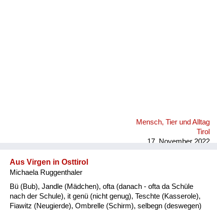
Fluchen und Reden
Mensch, Tier und Alltag
Schmankerln und
Kulinarisches
Mensch, Tier und Alltag
Tirol
17. November 2022
Aus Virgen in Osttirol
Michaela Ruggenthaler
Bü (Bub), Jandle (Mädchen), ofta (danach - ofta da Schüle
nach der Schule), it genü (nicht genug), Teschte (Kasserole),
Fiawitz (Neugierde), Ombrelle (Schirm), selbegn (deswegen)