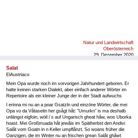
Natur und Landwirtschaft
Oberösterreich
29. Dezember 2020
Salat
ElAustriaco
Mein Opa wurde noch im vorvorigen Jahrhundert geboren. Er
hatte keinen starken Dialekt, aber einfach anderer Wörter im
Repertoire als ein kleiner Junge der in der Stadt aufwuchs
I erinna mi nu an a poar Gsatzln und einzöne Wörter, die mei
Opa vo da Våtaseitn her gsågt håt: "Umurkn" is ma deshalb
unlängst eigfoin, wöil i´s auf Ungarisch gheat håw, wos Uborka
hoast. Mei Großmuada håt jewåis im Spätherbst den Andivi
Salåt vom Goatn in n Keller umpflånzt. So woans früher die
Oanzigen, die im Winter nu an frischen grean Salåt ghåwt