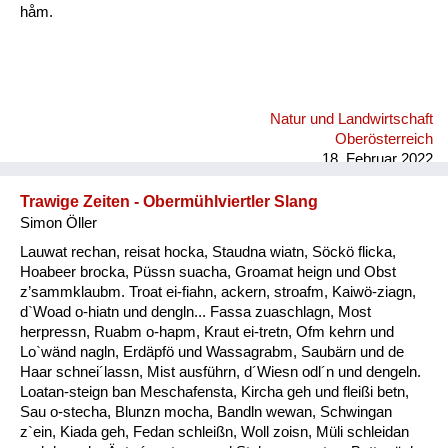
håm.
Natur und Landwirtschaft
Oberösterreich
18. Februar 2022
Trawige Zeiten - Obermühlviertler Slang
Simon Öller
Lauwat rechan, reisat hocka, Staudna wiatn, Söckö flicka,
Hoabeer brocka, Püssn suacha, Groamat heign und Obst
z’sammklaubm. Troat ei-fiahn, ackern, stroafm, Kaiwö-ziagn,
d`Woad o-hiatn und dengln... Fassa zuaschlagn, Most
herpressn, Ruabm o-hapm, Kraut ei-tretn, Ofm kehrn und
Lo`wänd nagln, Erdäpfö und Wassagrabm, Saubärn und de
Haar schnei´lassn, Mist ausführn, d´Wiesn odl´n und dengeln.
Loatan-steign ban Meschafensta, Kircha geh und fleißi betn,
Sau o-stecha, Blunzn mocha, Bandln wewan, Schwingan
z`ein, Kiada geh, Fedan schleißn, Woll zoisn, Müli schleidan