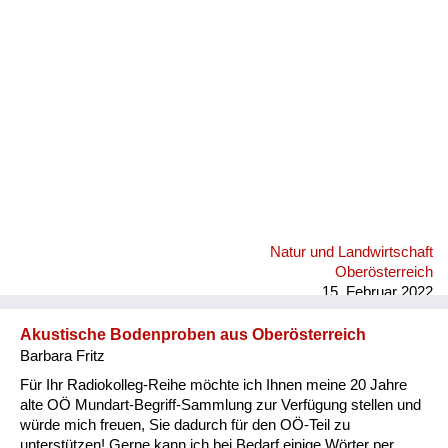
Fluchen und Reden
Mensch, Tier und Alltag
Schmankerln und
Kulinarisches
Natur und Landwirtschaft
Oberösterreich
15. Februar 2022
Akustische Bodenproben aus Oberösterreich
Barbara Fritz
Für Ihr Radiokolleg-Reihe möchte ich Ihnen meine 20 Jahre
alte OÖ Mundart-Begriff-Sammlung zur Verfügung stellen und
würde mich freuen, Sie dadurch für den OÖ-Teil zu
unterstützen! Gerne kann ich bei Bedarf einige Wörter per