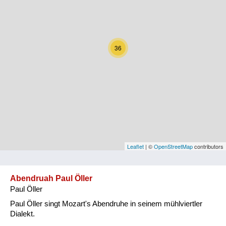
Kärnten
Niederösterreich
36
Oberösterreich
Salzburg
Steiermark
Tirol
Vorarlberg
Leaflet
| ©
OpenStreetMap
contributors
Wien
Abendruah Paul Öller
Paul Öller
Kategorie
Paul Öller singt Mozart's Abendruhe in seinem mühlviertler
Natur und Landwirtschaft
Dialekt.