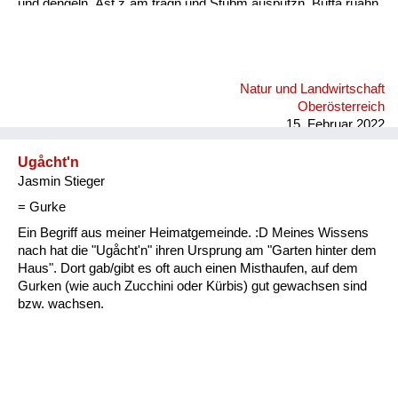
und dengeln. Äst z´am tragn und Stubm ausputzn, Butta rüahn
und Keonbrot bocha, Bam ostreicha, Stall weißintn, Oa
onehma, Howan dreschn, Holzschuah mocha, Besn bind´n,
rund ums Haus is nu zan Mah´, bis zan Schneim is nu vü zan
toa, dass oll´samt ordndli hergricht is, ba so vü Arbat gibt´s nix
Natur und Landwirtschaft
z´lacha, da kimmt ma kam zan Kinamocha. Da Herbst klopft
Oberösterreich
langsam a, d´Schwalbm fliagn scho davo, wann glei da
15. Februar 2022
Behmwind w...
Ugåcht'n
Jasmin Stieger
= Gurke
Ein Begriff aus meiner Heimatgemeinde. :D Meines Wissens
nach hat die "Ugåcht'n" ihren Ursprung am "Garten hinter dem
Haus". Dort gab/gibt es oft auch einen Misthaufen, auf dem
Gurken (wie auch Zucchini oder Kürbis) gut gewachsen sind
bzw. wachsen.