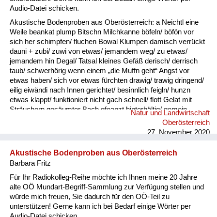
Audio-Datei schicken.
Akustische Bodenproben aus Oberösterreich: a Neichtl eine
Weile beankat plump Bitschn Milchkanne böfeln/ böfön vor
sich her schimpfen/ fluchen Bowal Klumpen damisch verrückt
dauni + zubi/ zuwi von etwas/ jemandem weg/ zu etwas/
jemandem hin Degal/ Tatsal kleines Gefäß derisch/ derrisch
taub/ schwerhörig wenn einem „die Muffn geht“ Angst vor
etwas haben/ sich vor etwas fürchten drawig/ trawig dringend/
eilig eiwändi nach Innen gerichtet/ besinnlich feigln/ hunzn
etwas klappt/ funktioniert nicht gach schnell/ flott Gelat mit
Sträuchern gesäumter Bach gfeanzt hinterhältig/ gemein
Natur und Landwirtschaft
gnauzn/ gnean jammern Goder Doppelkinn gogatzn
Oberösterreich
zwitschern griawig nett/ süß Granda Granittrog grawutisch
27. November 2020
agressiv/ wütend Gredt Erhöhung im Innenhof eines
Bauernhofes, meistens mit Grantiplatten gschamig schüchtern
Akustische Bodenproben aus Oberösterreich
hantig bitter hawan mit großem Appetit essen heiln Unkraut
Barbara Fritz
jäten hibei + hidau nahe an ...
Für Ihr Radiokolleg-Reihe möchte ich Ihnen meine 20 Jahre
alte OÖ Mundart-Begriff-Sammlung zur Verfügung stellen und
würde mich freuen, Sie dadurch für den OÖ-Teil zu
unterstützen! Gerne kann ich bei Bedarf einige Wörter per
Audio-Datei schicken.