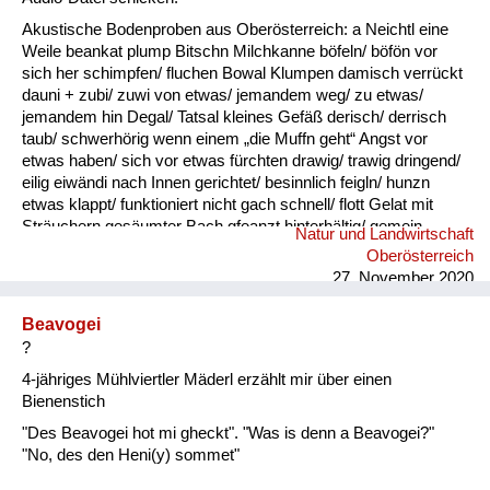
Akustische Bodenproben aus Oberösterreich: a Neichtl eine
Weile beankat plump Bitschn Milchkanne böfeln/ böfön vor
sich her schimpfen/ fluchen Bowal Klumpen damisch verrückt
dauni + zubi/ zuwi von etwas/ jemandem weg/ zu etwas/
jemandem hin Degal/ Tatsal kleines Gefäß derisch/ derrisch
taub/ schwerhörig wenn einem „die Muffn geht“ Angst vor
etwas haben/ sich vor etwas fürchten drawig/ trawig dringend/
eilig eiwändi nach Innen gerichtet/ besinnlich feigln/ hunzn
etwas klappt/ funktioniert nicht gach schnell/ flott Gelat mit
Sträuchern gesäumter Bach gfeanzt hinterhältig/ gemein
Natur und Landwirtschaft
gnauzn/ gnean jammern Goder Doppelkinn gogatzn
Oberösterreich
zwitschern griawig nett/ süß Granda Granittrog grawutisch
27. November 2020
agressiv/ wütend Gredt Erhöhung im Innenhof eines
Bauernhofes, meistens mit Grantiplatten gschamig schüchtern
Beavogei
hantig bitter hawan mit großem Appetit essen heiln Unkraut
?
jäten hibei + hidau nahe an ...
4-jähriges Mühlviertler Mäderl erzählt mir über einen
Bienenstich
"Des Beavogei hot mi gheckt". "Was is denn a Beavogei?"
"No, des den Heni(y) sommet"