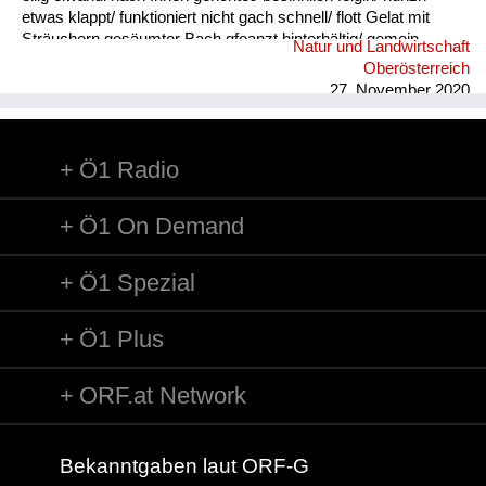
etwas klappt/ funktioniert nicht gach schnell/ flott Gelat mit
Sträuchern gesäumter Bach gfeanzt hinterhältig/ gemein
Natur und Landwirtschaft
gnauzn/ gnean jammern Goder Doppelkinn gogatzn
Oberösterreich
zwitschern griawig nett/ süß Granda Granittrog grawutisch
27. November 2020
agressiv/ wütend Gredt Erhöhung im Innenhof eines
Bauernhofes, meistens mit Grantiplatten gschamig schüchtern
hantig bitter hawan mit großem Appetit essen heiln Unkraut
Ö1 Radio
jäten hibei + hidau nahe an ...
Ö1 On Demand
Ö1 Spezial
Ö1 Plus
ORF.at Network
Bekanntgaben laut ORF-G