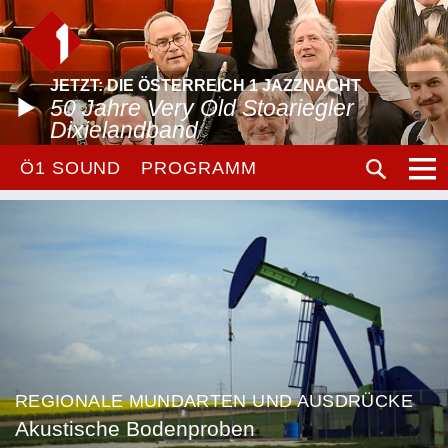
JETZT: DIE ÖSTERREICH 1 JAZZNACHT
50 Jahre Very Old Stoariegler
Dixielandband
Ö1 SOUND
PROGRAMM
REGIONALE MUNDARTEN UND AUSDRÜCKE
Akustische Bodenproben