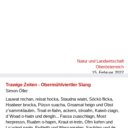
Natur und Landwirtschaft
Oberösterreich
15. Februar 2022
Trawige Zeiten - Obermühlviertler Slang
Simon Öller
Lauwat rechan, reisat hocka, Staudna wiatn, Söckö flicka,
Hoabeer brocka, Püssn suacha, Groamat heign und Obst
z’sammklaubm. Troat ei-fiahn, ackern, stroafm, Kaiwö-ziagn,
d`Woad o-hiatn und dengln... Fassa zuaschlagn, Most
herpressn, Ruabm o-hapm, Kraut ei-tretn, Ofm kehrn und
Lo`wänd nagln, Erdäpfö und Wassagrabm, Saubärn und de