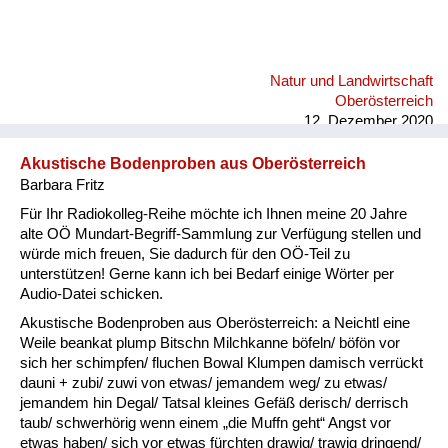
Natur und Landwirtschaft
Oberösterreich
12. Dezember 2020
Akustische Bodenproben aus Oberösterreich
Barbara Fritz
Für Ihr Radiokolleg-Reihe möchte ich Ihnen meine 20 Jahre
alte OÖ Mundart-Begriff-Sammlung zur Verfügung stellen und
würde mich freuen, Sie dadurch für den OÖ-Teil zu
unterstützen! Gerne kann ich bei Bedarf einige Wörter per
Audio-Datei schicken.
Akustische Bodenproben aus Oberösterreich: a Neichtl eine
Weile beankat plump Bitschn Milchkanne böfeln/ böfön vor
sich her schimpfen/ fluchen Bowal Klumpen damisch verrückt
dauni + zubi/ zuwi von etwas/ jemandem weg/ zu etwas/
jemandem hin Degal/ Tatsal kleines Gefäß derisch/ derrisch
taub/ schwerhörig wenn einem „die Muffn geht“ Angst vor
etwas haben/ sich vor etwas fürchten drawig/ trawig dringend/