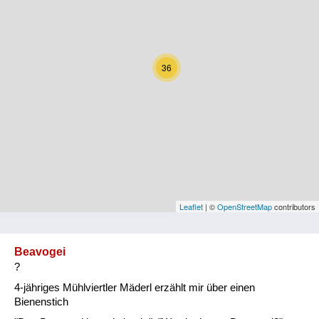
Kärnten
Niederösterreich
36
Oberösterreich
Salzburg
Steiermark
Tirol
Vorarlberg
Leaflet
| ©
OpenStreetMap
contributors
Wien
Beavogei
?
Kategorie
4-jähriges Mühlviertler Mäderl erzählt mir über einen
Natur und Landwirtschaft
Bienenstich