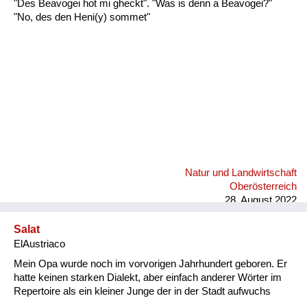
"Des Beavogei hot mi gheckt". "Was is denn a Beavogei?"
Fluchen und Reden
"No, des den Heni(y) sommet"
Mensch, Tier und Alltag
Schmankerln und
Kulinarisches
Natur und Landwirtschaft
Oberösterreich
28. August 2022
Salat
ElAustriaco
Mein Opa wurde noch im vorvorigen Jahrhundert geboren. Er
hatte keinen starken Dialekt, aber einfach anderer Wörter im
Repertoire als ein kleiner Junge der in der Stadt aufwuchs