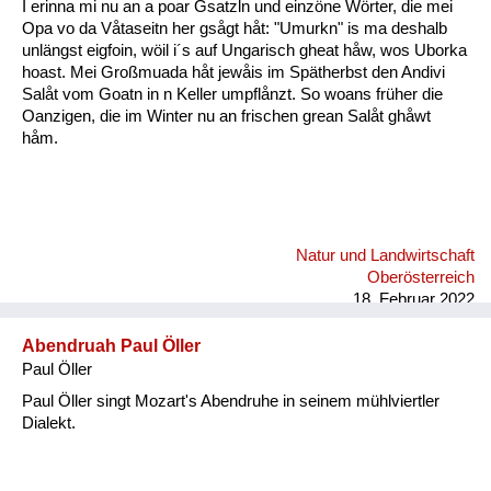
I erinna mi nu an a poar Gsatzln und einzöne Wörter, die mei
Opa vo da Våtaseitn her gsågt håt: "Umurkn" is ma deshalb
unlängst eigfoin, wöil i´s auf Ungarisch gheat håw, wos Uborka
hoast. Mei Großmuada håt jewåis im Spätherbst den Andivi
Salåt vom Goatn in n Keller umpflånzt. So woans früher die
Oanzigen, die im Winter nu an frischen grean Salåt ghåwt
håm.
Natur und Landwirtschaft
Oberösterreich
18. Februar 2022
Abendruah Paul Öller
Paul Öller
Paul Öller singt Mozart's Abendruhe in seinem mühlviertler
Dialekt.