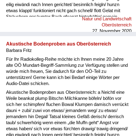
eilig eiwändi nach Innen gerichtet/ besinnlich feigln/ hunzn
etwas klappt/ funktioniert nicht gach schnell/ flott Gelat mit
Sträuchern gesäumter Bach gfeanzt hinterhältig/ gemein
Natur und Landwirtschaft
gnauzn/ gnean jammern Goder Doppelkinn gogatzn
Oberösterreich
zwitschern griawig nett/ süß Granda Granittrog grawutisch
27. November 2020
agressiv/ wütend Gredt Erhöhung im Innenhof eines
Bauernhofes, meistens mit Grantiplatten gschamig schüchtern
Akustische Bodenproben aus Oberösterreich
hantig bitter hawan mit großem Appetit essen heiln Unkraut
Barbara Fritz
jäten hibei + hidau nahe an ...
Für Ihr Radiokolleg-Reihe möchte ich Ihnen meine 20 Jahre
alte OÖ Mundart-Begriff-Sammlung zur Verfügung stellen und
würde mich freuen, Sie dadurch für den OÖ-Teil zu
unterstützen! Gerne kann ich bei Bedarf einige Wörter per
Audio-Datei schicken.
Akustische Bodenproben aus Oberösterreich: a Neichtl eine
Weile beankat plump Bitschn Milchkanne böfeln/ böfön vor
sich her schimpfen/ fluchen Bowal Klumpen damisch verrückt
dauni + zubi/ zuwi von etwas/ jemandem weg/ zu etwas/
jemandem hin Degal/ Tatsal kleines Gefäß derisch/ derrisch
taub/ schwerhörig wenn einem „die Muffn geht“ Angst vor
etwas haben/ sich vor etwas fürchten drawig/ trawig dringend/
eilig eiwändi nach Innen gerichtet/ besinnlich feigln/ hunzn