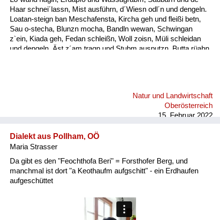
Haar schnei´lassn, Mist ausführn, d´Wiesn odl´n und dengeln.
Loatan-steign ban Meschafensta, Kircha geh und fleißi betn,
Sau o-stecha, Blunzn mocha, Bandln wewan, Schwingan
z`ein, Kiada geh, Fedan schleißn, Woll zoisn, Müli schleidan
und dengeln. Äst z´am tragn und Stubm ausputzn, Butta rüahn
und Keonbrot bocha, Bam ostreicha, Stall weißintn, Oa
onehma, Howan dreschn, Holzschuah mocha, Besn bind´n,
rund ums Haus is nu zan Mah´, bis zan Schneim is nu vü zan
toa, dass oll´samt ordndli hergricht is, ba so vü Arbat gibt´s nix
Natur und Landwirtschaft
z´lacha, da kimmt ma kam zan Kinamocha. Da Herbst klopft
Oberösterreich
langsam a, d´Schwalbm fliagn scho davo, wann glei da
15. Februar 2022
Behmwind w...
Dialekt aus Pollham, OÖ
Maria Strasser
Da gibt es den "Feochthofa Beri" = Forsthofer Berg, und
manchmal ist dort "a Keothaufm aufgschitt" - ein Erdhaufen
aufgeschüttet