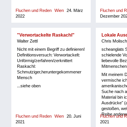
Neidhammel, 
|G G7#9 |G G7
Fluchen und Reden
Wien
24. März
Fluchen und 
Warmduscher
2022
Dezember 20
|D |D | P Sie i
allweil an sit
echter Zinken, 
|D7+9 |D7+9 |
"Verwortackelte Raskachl"
Lokale Aus
Wappler. A ne
Walter Zettl
Chris Molisch
D7+9 | Er is 
Nicht mit einem Begriff zu definieren!
scheanglats 
an Bierbäuche
Definitionsversuch: Verwortackelt:
schielende V
|G G7#9 :|| |
Unförmig/zerfahren/zerknittert
liebevolle Be
hat a schwule
Raskachl:
Mitmenschen
Kater |G G7#9
Schmutziger,heruntergekommener
Gassenbrunz
Mit meinem 
Mensch
Fraunverhunz
vermische ic
| P Sie is a e
...siehe oben
amerikanische
ois in Rache
Suche nach al
Sie ...
Material bin i
Ausdrücke" (a
gestoßen, we
Reihe anderer
Fluchen und Reden
Wien
20. Juni
Fluchen und 
Schimpfwörter
2021
2021