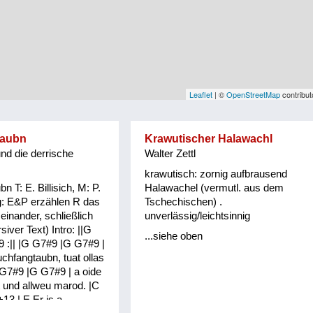
Leaflet
| ©
OpenStreetMap
contribut
taubn
Krawutischer Halawachl
und die derrische
Walter Zettl
krawutisch: zornig aufbrausend
 T: E. Billisich, M: P.
Halawachel (vermutl. aus dem
g: E&P erzählen R das
Tschechischen) .
einander, schließlich
unverlässig/leichtsinnig
siver Text) Intro: ||G
...siehe oben
 :|| |G G7#9 |G G7#9 |
uchfangtaubn, tuat ollas
G7#9 |G G7#9 | a oide
 und allweu marod. |C
3 | E Er is a