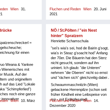
frisst die Nasnrammel.
#9 | Er is a
Reden
Wien
31.
Fluchen und Reden
Wien
20. Juni
 mit an Megahuscher
21
2021
st a Giftspritzn, hat
zen |Eb7+9 |Eb7+9 | Is a
tuat di nix ois linken.
 E Er is a oida
drücke
NÖ / St.Pölten / "ein Nest
rvöser Zappler |Eb7+9
hinter" Spratzern
a klaanes Seicherl mit
Henriette Schamschula
Spatzenschreckerl =
rl. Interlude: ||G G7#9
ogelscheuche;
"sei's wia's sei, hod de Bairin g'sogt,
G G7#9 |G G7#9 | E Er
zeichnung für einen
wia's in Steaz g'soacht hod" Anfang
 Ader Jedn Tag an
der 70er. Die Bäuerin hat den Sterz
 |G G7#9 | Er is a
nicht gesucht, sondern auf ihn
er Und a
Duo Weana & Yankee
uriniert. Ich glaub: "die Unteren"
er |C C7+13 |C C7+13
h Wienerisches mit
nehmen "die Oberen" nicht so ernst
chter Drachen Haut si
r Musik. Auf der
und "rächen sich" gleichzeitig dabei .
n |G G7#9 |G G7#9 |
tem und originellem
ch auf das Lied "Lokale
Schwaummaschnitzln (Wien)
ka "Schimpferlied")
gebackene Herrenpilze (schon seit
lches noch eine ganze
früher Kindheit eine Leibspeise von
 innovativer
mir - mit Erdäpfesalod)
Reden
Wien
10. März
Fluchen und Reden
Wien
14.
 anbietet.
Dezember 2020