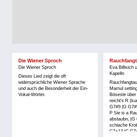
Tirol
Alltag
Vorarlberg
Schmankerln
und
Wien
Kulinarisches
Die Wiener Sproch
Rauchfang
Die Wiener Sproch
Eva Billisich 
Kapelln
Dieses Lied zeigt die oft
widersprüchliche Wiener Sprache
Rauchfangtaubn
und auch die Besonderheit der Ein-
Marnul settin
Vokal-Wörter.
Böseste über 
reicht’s R (kur
G7#9 |G G7#9
P Sie is a Ra
abstaubn, |G 
schiache Krot
C7+13 |C C7+1