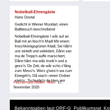
Nobelball-Ehrengäste
Hans Dostal
Gedicht in Wiener Mundart, einen
Ballbesuch beschreibend
Nobelball-Ehrengäste I wår auf an
Ball mit an fesch’n Madl Mit einem
froschkönigsgrünen Kladl, Sie håb’n
uns einteilt und selektiert, Dånn san
ma de Trepp’n auffe marschiert,
Dånn håm ma wås trunk’n und a
gess’n, De Zeit, de wår scho z’lång
zum Mess’n. Wia’s g’wes’n wa zum
Einegeh’n, Då siach i einen Ordner
steh’n: „Tschuidig’n da Herr, mir
Fluchen und Reden
Wien
17.
årme Hascherl, Mia håm kan
November 2020
Sitzplåtz und ka Mascherl !“ Fråg’n
geht dånn der Lakai, Is mit da
Ǻntwort schnö dabei; Er sågt uns
leise, gånz verstohl’n: „UNTEN soin
Bekanntgaben laut ORF-G
Publikumsrat
Ko
S’ a Mascherl hoin !” Mia stö’n uns