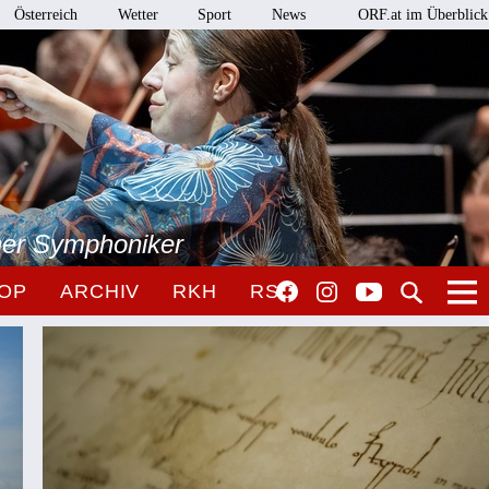
Österreich
Wetter
Sport
News
ORF.at im Überblick
ner Symphoniker
OP
ARCHIV
RKH
RSO