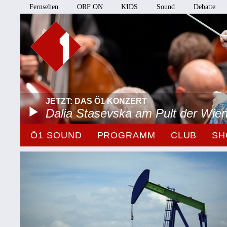
Fernsehen
ORF ON
KIDS
Sound
Debatte
JETZT: DAS Ö1 KONZERT
Dalia Stasevska am Pult der Wie
Ö1 SOUND
PROGRAMM
CLUB
SH