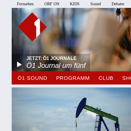
Fernsehen
ORF ON
KIDS
Sound
Debatte
JETZT: Ö1 JOURNALE
Ö1 Journal um fünf
Ö1 SOUND
PROGRAMM
CLUB
SH