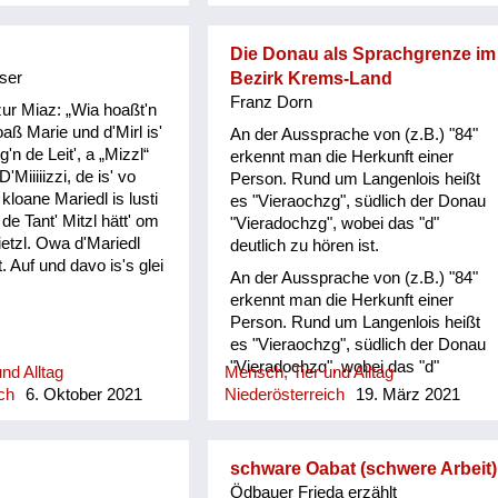
Die Donau als Sprachgrenze im
ser
Bezirk Krems-Land
Franz Dorn
zur Miaz: „Wia hoaßt'n
hoaß Marie und d'Mirl is'
An der Aussprache von (z.B.) "84"
g'n de Leit', a „Mizzl“
erkennt man die Herkunft einer
D'Miiiiizzi, de is' vo
Person. Rund um Langenlois heißt
loane Mariedl is lusti
es "Vieraochzg", südlich der Donau
de Tant' Mitzl hätt' om
"Vieradochzg", wobei das "d"
rietzl. Owa d'Mariedl
deutlich zu hören ist.
. Auf und davo is's glei
An der Aussprache von (z.B.) "84"
erkennt man die Herkunft einer
Person. Rund um Langenlois heißt
es "Vieraochzg", südlich der Donau
"Vieradochzg", wobei das "d"
nd Alltag
Mensch, Tier und Alltag
deutlich zu hören ist.
ch
6. Oktober 2021
Niederösterreich
19. März 2021
schware Oabat (schwere Arbeit)
Ödbauer Frieda erzählt