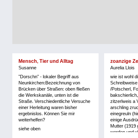
Tirol
Alltag
Vorarlberg
Schmankerln
und
Wien
Kulinarisches
Mensch, Tier und Alltag
zoanzige Z
Susanne
Aurelia Llois
"Dorschn" - lokaler Begriff aus
wie ist wohl d
Neunkirchen:Bezeichnung von
Schreibweise 
Brücken über Straßen: oben fließen
/Potscherl, Fo
die Werkskanäle, unten ist die
bakschierlich,
Straße. Verschiedentliche Versuche
zitzerlweis a 
einer Herleitung waren bisher
arschling zru
ergebnislos. Können Sie mir
einegreuln (h
weiterhelfen?
einige Ausdrü
Mutter (1919
siehe oben
worden und vll