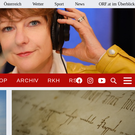
Österreich
Wetter
Sport
News
ORF.at im Überblick
OP
ARCHIV
RKH
RSO