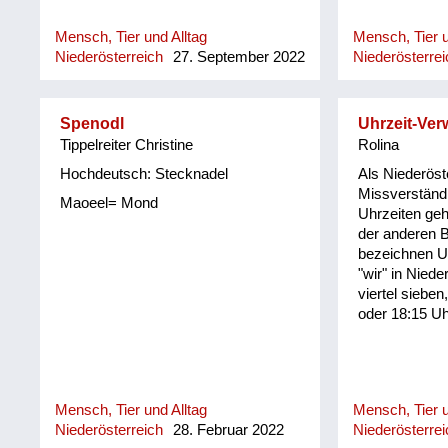
gebräuchlich/
Mensch, Tier und Alltag
Mensch, Tier u
Niederösterreich
27. September 2022
Niederösterrei
Spenodl
Uhrzeit-Ver
Tippelreiter Christine
Rolina
Hochdeutsch: Stecknadel
Als Niederöste
Missverständ
Maoeel= Mond
Uhrzeiten geh
der anderen 
bezeichnen Uh
"wir" in Nieder
viertel sieben
oder 18:15 U
Mensch, Tier und Alltag
Mensch, Tier u
Niederösterreich
28. Februar 2022
Niederösterrei