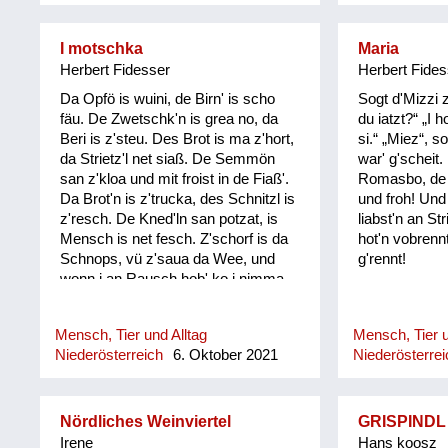
I motschka
Maria
Herbert Fidesser
Herbert Fides
Da Opfö is wuini, de Birn' is scho
Sogt d'Mizzi 
fäu. De Zwetschk'n is grea no, da
du iatzt?“ „I 
Beri is z'steu. Des Brot is ma z'hort,
si.“ „Miez“, so
da Strietz'l net siaß. De Semmön
war' g'scheit. 
san z'kloa und mit froist in de Fiaß'.
Romasbo, de k
Da Brot'n is z'trucka, des Schnitzl is
und froh! Und 
z'resch. De Kned'ln san potzat, is
liabst'n an St
Mensch is net fesch. Z'schorf is da
hot'n vobrennt
Schnops, vü z'saua da Wee, und
g'rennt!
wonn i an Rausch hob' ko i nimma
steh'. Mee Oide is oid, mee Göd,
des is gor. Und omad om Schäd'l
Mensch, Tier und Alltag
Mensch, Tier u
hob i koane Hoor. 's Wossa mocht
Niederösterreich
6. Oktober 2021
Niederösterrei
rosti', d'rum schau' i's net on, und i bi
ma söwa da z'widrigste Mo!
Nördliches Weinviertel
GRISPINDL
Irene
Hans koosz