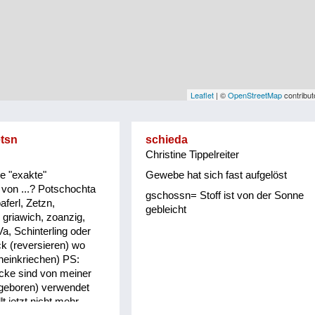
Leaflet
| ©
OpenStreetMap
contribut
etsn
schieda
Christine Tippelreiter
ie "exakte"
Gewebe hat sich fast aufgelöst
von ...? Potschochta
gschossn= Stoff ist von der Sonne
aferl, Zetzn,
gebleicht
 griawich, zoanzig,
Va, Schinterling oder
ck (reversieren) wo
ineinkriechen) PS:
cke sind von meiner
 geboren) verwendet
t jetzt nicht mehr