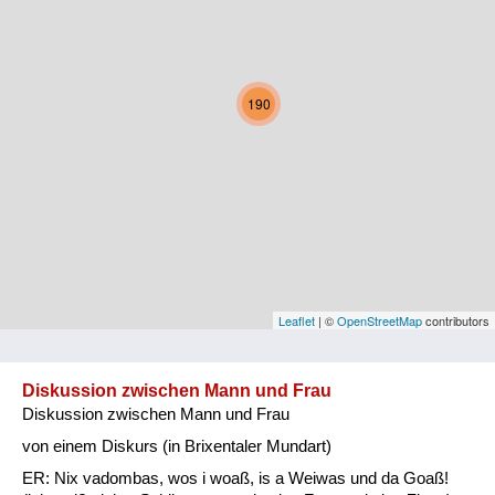
Kärnten
Niederösterreich
190
Oberösterreich
Salzburg
Steiermark
Tirol
Vorarlberg
Leaflet
| ©
OpenStreetMap
contributors
Wien
Diskussion zwischen Mann und Frau
Diskussion zwischen Mann und Frau
Kategorie
von einem Diskurs (in Brixentaler Mundart)
Natur und Landwirtschaft
ER: Nix vadombas, wos i woaß, is a Weiwas und da Goaß!