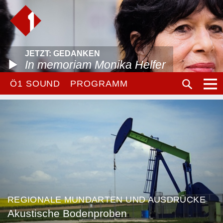
JETZT: GEDANKEN
In memoriam Monika Helfer
Ö1 SOUND
PROGRAMM
REGIONALE MUNDARTEN UND AUSDRÜCKE
Akustische Bodenproben