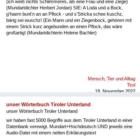
(ich weiß nichts Schlimmeres, als eine Frau und eine Ziege)
Fluchen und Reden
(Mundartdichter Herbert Jordan) SIE: A Loda und a Bock,
g'haern bunt'n an an Pflock - und s'Stricka schee kuschz,
Mensch, Tier und Alltag
bärig sei wuschz! (Ein Mann und ein Ziegenbock, gehören mit
einem Strick kurz angebunden an einen Pflock, das wäre
Schmankerln und
großartig! (Mundartdichterin Helene Bachler)
Kulinarisches
Mensch, Tier und Alltag
Tirol
18. November 2022
unser Wörterbuch Tiroler Unterland
unser Wörterbuch Tiroler Unterland
wir haben fast 5000 Begriffe aus dem Tiroler Unterland in einer
Datenbank verewigt. Mundart+Hochdeutsch UND jeweils eine
Audio-Datei mit einem netten Erklärungstext