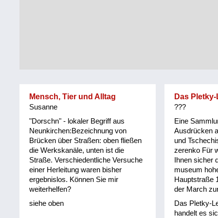
Tirol
Alltag
Vorarlberg
Schmankerln
und
Wien
Kulinarisches
Mensch, Tier und Alltag
Das Pletky-
Susanne
???
"Dorschn" - lokaler Begriff aus
Eine Sammlu
Neunkirchen:Bezeichnung von
Ausdrücken 
Brücken über Straßen: oben fließen
und Tschechi
die Werkskanäle, unten ist die
zerenko Für w
Straße. Verschiedentliche Versuche
Ihnen sicher d
einer Herleitung waren bisher
museum hohe
ergebnislos. Können Sie mir
Hauptstraße 
weiterhelfen?
der March zu
siehe oben
Das Pletky-Le
handelt es si