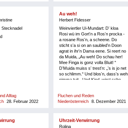
Au weh!
hristine
Herbert Fidesser
 Stecknadel
Weinviertler Ui-Mundart: D' kloa
Rosi wü im Gort'n a Ros'n procka -
d
a rosane Ros'n, a scheene. Do
sticht s'a si on an saubled'n Doon
agrat in ihr'n Dama eene. Si reert no
da Muida, „Au weh! Do schau her!
Mee Finga is gonz volla Bluit! “
D'Muida muiss s' trest'n: „'s is jo net
so schlimm.“ Und blos'n, dass's weh
nimma tuit. „Und Kind, wirst scho
seg'n: Bis dass d' heirat'st, bis donn
is ois wieda guit!“ Do fongt de kloa
nd Alltag
Fluchen und Reden
Rosi erscht recht o ins Plaz'n: "Und
ch
28. Februar 2022
Niederösterreich
8. Dezember 2021
wonn… und wonn… und wonn…
wonn mi koana mog, wos is donn?"
wirrung
Uhrzeit-Verwirrung
Rolina