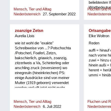
beliebtesten 
Wortbedeutung
Mensch, Tier und Alltag
Fluchen und 
Niederösterreich
27. September 2022
Niederösterrei
zoanzige Zetsn
Ortsangabe
Aurelia Llois
Elke Woltron
wie ist wohl die "exakte"
Reden
Schreibweise von ...? Potschochta
auffi = hinauf 
/Potscherl, Foaferl, Zetzn,
nach vorne hi
bakschierlich, griawich, zoanzig,
zuwi = hinzu 
zitzerlweis a Va, Schinterling oder
hinein außi =
arschling zruck (reversieren) wo
herent = herü
einegreuln (hineinkriechen) PS:
ummi = hinüb
einige Ausdrücke sind von meiner
Mutter (1919 geboren) verwendet
worden und vllt jetzt nicht mehr
gebräuchlich/verständlich
Mensch, Tier und Alltag
Fluchen und 
Niederösterreich
6. Juli 2022
Niederösterrei