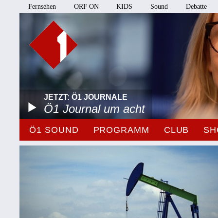
Fernsehen
ORF ON
KIDS
Sound
Debatte
JETZT: Ö1 JOURNALE
Ö1 Journal um acht
Ö1 SOUND
PROGRAMM
CLUB
SH