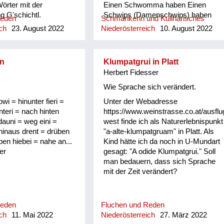
Wörter mit der
Einen Schwomma haben Einen
 G'schichtl.
Schwips (Damenschwips) haben
Reden
Schmankerln und Kulinarisches
Einen in der Krone haben Einen
ch
23. August 2022
Niederösterreich
10. August 2022
Tampas haben Einen Surrer haben
Einen Feil haben Einen Schleuderer
haben Einen Schwü haben Einen
n
Klumpatgrui in Platt
sitzen haben Einen picken haben
Herbert Fidesser
Einen hocken haben Sich einen
angezüchtet haben Angebledert sein
Wie Sprache sich verändert.
Eine Fettn, Restfettn haben Fett wie
owi = hinunter fieri =
Unter der Webadresse
a Häusltschik Tutti completti sein
nteri = nach hinten
https://www.weinstrasse.co.at/ausflu
(voll) zua sein Bummzua sein
dauni = weg eini =
west finde ich als Naturerlebnispunkt
Angesoffen sein Wie ein Radi
 hinaus drent = drüben
"a-alte-klumpatgruam" in Platt. Als
angesoffen Der is angschwaschelt
ben hiebei = nahe an...
Kind hätte ich da noch in U-Mundart
Der is randvoll Er ist anbirschtlt Er is
er
gesagt: "A odide Klumpatgrui." Soll
angesäuselt Er is zuagschütt Er is
man bedauern, dass sich Sprache
ontschechert Der is ja schon gaunz
mit der Zeit verändert?
steif Der is steif (steifer Blick) Fett
wie ein Radierer Blunzenfett sein
Angefüllt sein abgefüllt sein
angekübelt sein Angestochen sein
Reden
Fluchen und Reden
versumpft...
ch
11. Mai 2022
Niederösterreich
27. März 2022