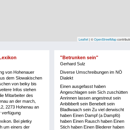
Leaflet
| ©
OpenStreetMap
contribut
Lexikon
"Betrunken sein"
Gerhard Sulz
ng von Hohenauer
Diverse Umschreibungen im NÖ
aus dem Slowakischen
Dialekt
schen von beiky bis
Einen ausgefasst haben
eitere Infos stehen
Angeschlagen sein Sich zuschütten
ie Mitarbeiter des
Anrinnen lassen angestreut sein
nau an der march,
Anbibberlt sein Benebelt sein
12, 2273 Hohenau an
Bladlwaach sein Zu viel derwischt
r verfügung
haben Einen Dampf (a Dampfö)
xikon. Bei pletky
haben Einen Rausch haben Einen
ch um einers der
Stich haben Einen Blederer haben