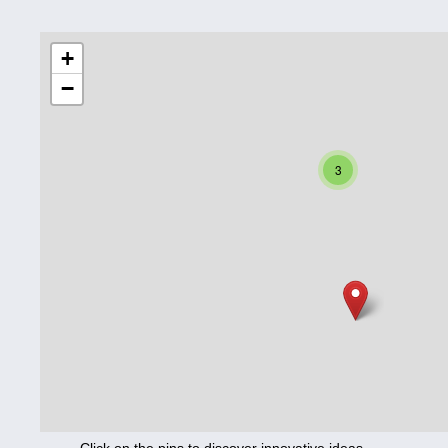
Education
+
−
Corona
Nutrition
3
Health
Climate
Innovation
Culture
Social
Technology
Economics