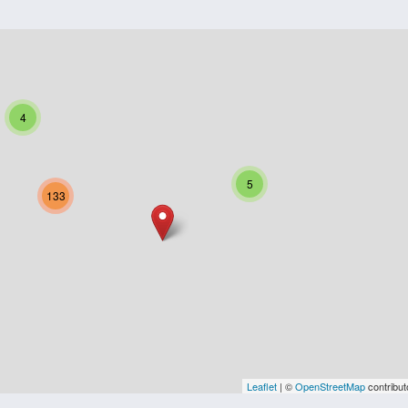
4
5
133
Leaflet
| ©
OpenStreetMap
contribut