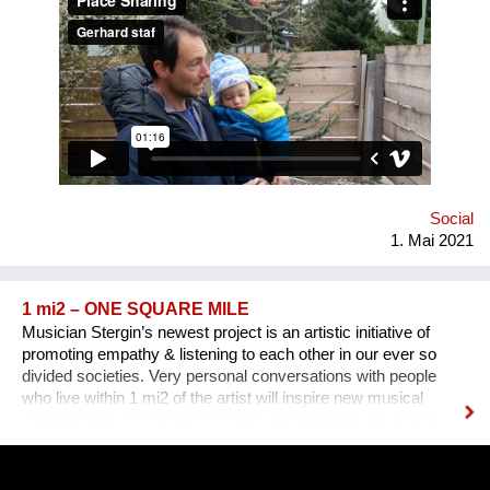
letztlich das Grundstück selbst auf. Sie schafft durch bessere
Sicht auf die Kreuzung Verkehrssicherheit und gleichzeitig
Wohlbefinden. Die Stadt muss jedoch Anreize schaffen, damit
diese potentiellen Freiflächen geschaffen werden können.
Etwa eine Grundsteuersenkung, Schaffung der rechtlichen
(haftungstechnischen) Voraussetzungen, Mitbetreuung durch
die Stadtgärtnerei
Social
1. Mai 2021
1 mi2 – ONE SQUARE MILE
Musician Stergin’s newest project is an artistic initiative of
promoting empathy & listening to each other in our ever so
divided societies. Very personal conversations with people
who live within 1 mi2 of the artist will inspire new musical
compositions. In the past 20 years our societies are drifting
further apart.The endless stream of information &
misinformation on our devices makes it harder & harder to
distinguish what is what. Sometimes it seems that everything