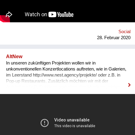
qualitätssichernd begleitet. Homepage: https://www.allfred.at/
Social
28. Februar 2020
AltNew
In unseren zukünftigen Projekten wollen wir in
unkonventionellen Konzertlocations auftreten, wie in Galerien,
im Leerstand http://www.nest.agency/projekte/ oder z.B. in
Pop-up Restaurants. Zusätzlich möchten wir mit der
Aufstellung (z.B. Publikum zwischen den Musikern, aktive
Teilnahme des Publikums am Konzert) experimentieren.
Momentan arbeiten wir sehr intensiv daran Online-Inhalte zu
erstellen und erweitern. Gerne können Sie unsere Facebook
Seite besuchen https://www.facebook.com/altnewofficial Es
wäre uns sehr geholfen mit Menschen in Kontakt zu kommen,
die ähnliche Ideen haben. Im Moment haben wir Alles, um den
kreativen Teil zu erstellen, doch wir würden sehr von einem