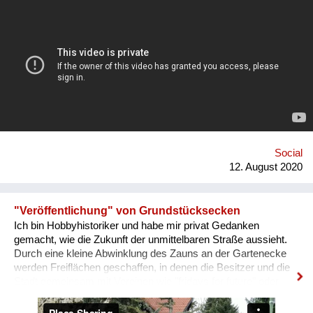
aussehen, in der wir gerne arbeiten und die uns nicht krank
macht? Für meine Recherchen bin ich viel unterwegs: Ich
suche Antworten in Schulen, Universitäten, innovativen
Unternehmen und Co-working spaces und spreche mit
Führungskräften, MitarbeiterInnen, ForscherInnen,
Jugendlichen und Studierenden über ihre Visionen. Mein
Wissen teile ich über den Blog, Newsletter, Social Media. Mit
meinen Vorträgen, Events und Workshops möchte ich
vielfältigen Stimmen eine Plattform bieten und den Austausch
und Diskurs auf Augenhöhe fördern.
www.basicallyinnovative.com
Social
www.facebook.com/basicallyinnovative
12. August 2020
www.instagram.com/lenamarieglaser
"Veröffentlichung" von Grundstücksecken
Ich bin Hobbyhistoriker und habe mir privat Gedanken
gemacht, wie die Zukunft der unmittelbaren Straße aussieht.
Durch eine kleine Abwinklung des Zauns an der Gartenecke
werden Freiflächen geschaffen, in denen die Besitzer und die
Stadt gemeinsam mit Vereinen wie "fridays for future" oder
Künstlern etwas der Gesellschaft vermitteln können. Diese
Grundstücksecke wertet die Strasse, die Gegend und somit