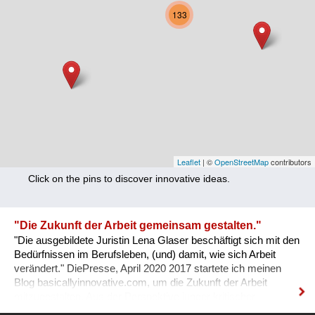
Nutrition
133
Health
Climate Innovation
Culture
Social
Technology
Leaflet
| ©
OpenStreetMap
contributors
Click on the pins to discover innovative ideas.
Economics
Other
"Die Zukunft der Arbeit gemeinsam gestalten."
"Die ausgebildete Juristin Lena Glaser beschäftigt sich mit den
+ Entries in English only
Bedürfnissen im Berufsleben, (und) damit, wie sich Arbeit
verändert." DiePresse, April 2020 2017 startete ich meinen
Blog basicallyinnovative.com, um die Zukunft der Arbeit
mitzugestalten. Aus der Perspektive junger kritischer
weiblicher Stimmen frage ich: Wie soll eine Arbeitswelt