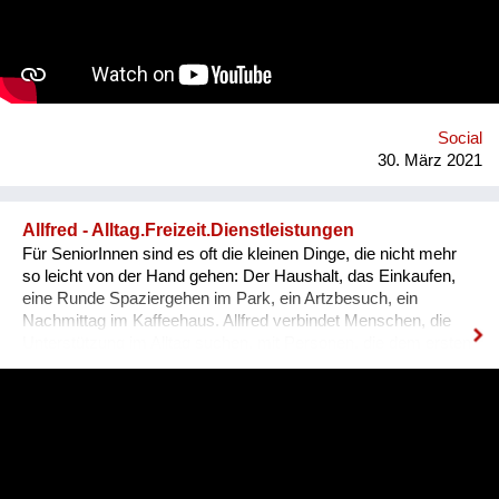
Bestimmungen! Der Reinerlös geht an soziale Vereine. Damit
möchten wir unsere menschlichen Fähigkeiten wie Kreativität
und Humor feiern und auf das Thema psychische Gesundheit
während der Covid-Krise aufmerksam machen!
Social
30. März 2021
Allfred - Alltag.Freizeit.Dienstleistungen
Für SeniorInnen sind es oft die kleinen Dinge, die nicht mehr
so leicht von der Hand gehen: Der Haushalt, das Einkaufen,
eine Runde Spaziergehen im Park, ein Artzbesuch, ein
Nachmittag im Kaffeehaus. Allfred verbindet Menschen, die
Unterstützung im Alltag suchen, mit Personen, die dem ersten
Arbeitsmarkt nicht vollumfänglich zur Verfügung stehen
können. So bietet Allfred einen Mehrwert für zwei Zielgruppen:
Einerseits niederschwellige Arbeitsmöglichkeiten und
andererseits Unterstützung im Alltag. Alle AlltagshelferInnen
werden persönlich geprüft und die entstandenen
Unterstützungsverhältnisse werden von Allfred