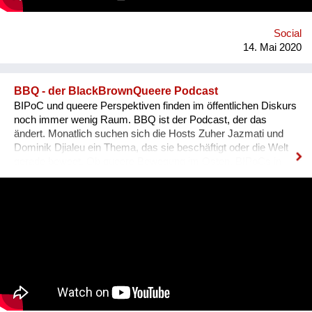
SELBST, die Sonne ist dieser Mittelpunkt.
Social
14. Mai 2020
BBQ - der BlackBrownQueere Podcast
BIPoC und queere Perspektiven finden im öffentlichen Diskurs
noch immer wenig Raum. BBQ ist der Podcast, der das
ändert. Monatlich suchen sich die Hosts Zuher Jazmati und
Dominik Djialeu ein Thema, das sie beschäftigt oder die Welt
gerade bewegt. Ob queere Bewegung im Osten, BIPoCs in
der Politik oder die glamouröse Welt des Ballroom Culture – zu
Gast sind immer Betroffene, Aktive und Menschen aus der
Szene um ihre Expertise zu teilen. Was BBQ dabei so
einzigartig macht? Der nicht-weiße und dazu queere
Blickwinkel auf Themen mit gesellschaftlicher Relevanz.