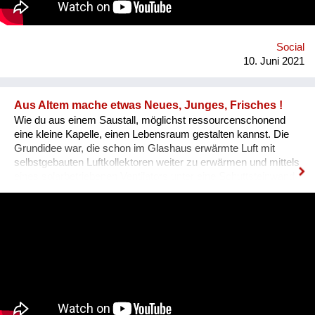
Social
10. Juni 2021
Aus Altem mache etwas Neues, Junges, Frisches !
Wie du aus einem Saustall, möglichst ressourcenschonend
eine kleine Kapelle, einen Lebensraum gestalten kannst. Die
Grundidee war, die schon im Glashaus erwärmte Luft mit
selbstgebauten Luftkollektoren weiter zu erwärmen und mittels
eines solarbetriebenen Ventilators unter eine Schuttsteinwand
zu blasen, die als Wärmespeicher dient.Im Sommer kannst du
das System umdrehen und zur Kühlung verwenden. Das ist
ein System, das zwar keine perfekte Wärmeausbeute liefert,
dafür sehr einfach zu bauen ist, sehr langlebig und billig. Als
nächstes will ich es in ein Wohnhaus bauen, in Verbindung mit
einem Tischherd. Hinter diesem, meinen Handeln steht
natürlich ein Weltbild, ein Wertesystem, dass diese Welt auf
den Kopf stellt. Nicht mehr das ICH, die Erde ist der
Mittelpunkt unseres Kosmos, nein, unserer gemeinsames