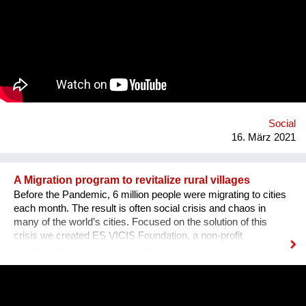
has lost its meaning. The goal is to grow the project & find
musicians/artists in each country of the planet who will follow
the same process: interview someone in their own mi2 &
create an artistic reaction to it. All these interviews & creations
will then be shared on a website & then turned into a travelling
exhibition. 1 mi2 I willl send a positive message from and into
our communities and promote listening to each other and
empathy. This starts in front of our own front doors. Website:
http://www.on...
Social
16. März 2021
A Migration program to revitalize rural villages
Before the Pandemic, 6 million people were migrating to cities
each month. The result is often social crisis and chaos in
many of the world’s cities. Focused on the solution of this
crisis we created ES VICIS Foundation, a non-profit
organization based in Switzerland, whose goal is to foster
sustainable and planned migration to rural towns and villages,
to support their revitalization and empowerment, and ultimately
to create thriving communities. Our "Welcome to my Village"
program was designed to unlock the potential of small, rural