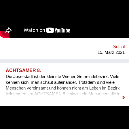
towns and villages. It features three pillars: Welcome,
Business, Home. You can join our efforts by watching and
sharing this video and supporting the ES VICIS Foundation.
BE THE CHANGE. https://esvicis.org/
www.facebook.com/esvicis
Social
19. März 2021
ACHTSAMER 8.
Die Josefstadt ist der kleinste Wiener Gemeindebezirk. Viele
kennen sich, man schaut aufeinander. Trotzdem sind viele
Menschen vereinsamt und können nicht am Leben im Bezirk
teilnehmen. Im ACHTSAMEN 8. entwickeln Menschen, die in
der Josefstadt leben oder arbeiten, gemeinsam Ideen und
Initiativen, um das soziale Miteinander im Bezirk weiter zu
verbessern. In einem partizipativen Prozess entsteht so eine
sorgende Gemeinschaft in Nachbarschaft und Grätzel, die
Menschen mit Demenz, Alt und Jung in herausfordernden
Lebenssituationen, mit professioneller und privater Hilfe