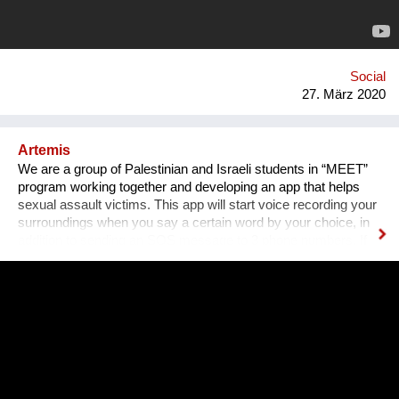
größeren Netzwerk an Menschen aus der Musikbranche (z.B.
Programmierer, Radio-Reporter, Agenturen) profitieren.
Aufgrund der Corona-Krise wird unser Hauptaugenmerk in den
kommenden Wochen auf der Erstellung des Podcasts liegen.
Social
27. März 2020
Artemis
We are a group of Palestinian and Israeli students in “MEET”
program working together and developing an app that helps
sexual assault victims. This app will start voice recording your
surroundings when you say a certain word by your choice, in
addition to sending an SOS message to 3 phone numbers. If
you find yourself in a situation where you have been sexually
assaulted, you just have to say your word, and you'll have
recorded evidence against your offender, helping you report
them to the police. The app also offers the victims the ability to
share their experiences and support each other. And it also
offers educational videos, articles, and lectures about sexual
harassment, how to defend yourself, and information on
emergency hotlines for victims of sexual assault.