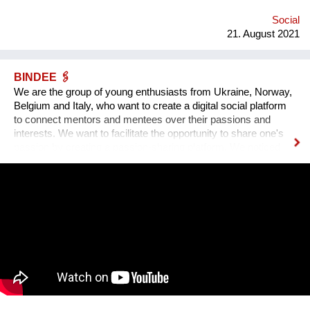
Social
21. August 2021
BINDEE 🖇
We are the group of young enthusiasts from Ukraine, Norway,
Belgium and Italy, who want to create a digital social platform
to connect mentors and mentees over their passions and
interests. We want to facilitate the opportunity to share one's
passion by creating a passion-sharing platform. We noticed
that during the lockdown a lot of people suffer from the lack of
communication. That’s why we wanted to provide an
opportunity for socialising safely. Our project creates a unique
platform for collecting experiences, knowledge and passions
and sharing it with others. In order to kickstart the platform by
1st of September 2022, we want to find 15 mentors by the 1st
of August 2022 to host at least one mentorship
programme/session on their passion and interests by the 30th
of September 2022. Contact: alyapetrakova@gmail.com