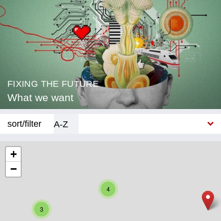
FIXING THE FUTURE
What we want
sort/filter
A-Z
New
+
−
Category
Education
4
Corona
3