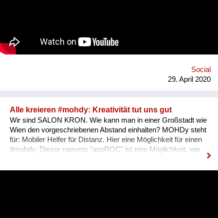
unterstützt. Der ACHTSAME 8. wird vom Verein Sorgenetz
koordiniert und vom Fonds Gesundes Österreich, der Wiener
Gesundheitsförderung und dem Bezirk bis Anfang 2022
finanziell unterstützt. https://achtsamer.at
https://www.facebook.com/sorgenetz.at/
Social
29. April 2020
Alle kreieren #mohdy: Kreativität tut uns gut
Wir sind SALON KRON. Wie kann man in einer Großstadt wie
Wien den vorgeschriebenen Abstand einhalten? MOHDy steht
für: Mobiler Helfer für Distanz. Hier eine Möglichkeit für einen
#mohdy​: Dieser namens "anoROC"​​ ist eine Möglichkeit, wie
man unter Berücksichtigung der vorgeschriebenen Distanz
sogar "disTANZEN" kann. Wie sieht Dein persönlicher #mohdy​
aus? Lasst uns eine Ideensammlung von MOHDys machen -
kann auch gut im Werksunterricht für Schüler kreiert werden.
Die Sammlung von Ideen soll zuerst online und dann wenn
erlaubt auch als Fest der Freude à la "BRING YOUR MOHDy"
realisiert werden - IMMER unter Einhaltung der gesetzlichen