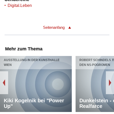
Digital.Leben
Seitenanfang
Mehr zum Thema
AUSSTELLUNG IN DER KUNSTHALLE
ROBERT SCHINDELS 
WIEN
DEN NS-POGROMEN
Kiki Kogelnik bei "Power
Dunkelstein - 
Up"
Realfarce