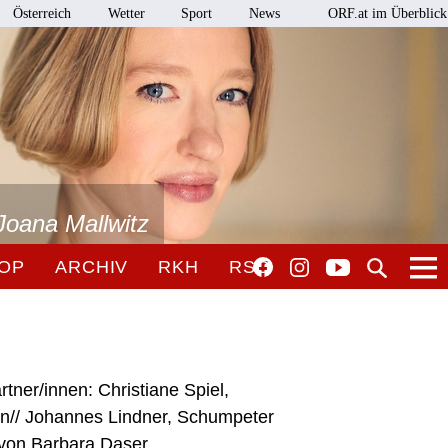
Österreich
Wetter
Sport
News
ORF.at im Überblick
Joana Mallwitz
OP
ARCHIV
RKH
RSO
rtner/innen: Christiane Spiel,
en// Johannes Lindner, Schumpeter
 von Barbara Daser