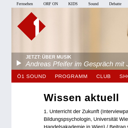
Fernsehen
ORF ON
KIDS
Sound
Debatte
JETZT: ÜBER MUSIK
Andreas Pfeifer im Gespräch mit 
Ö1 SOUND
PROGRAMM
CLUB
SH
Wissen aktuell
1. Unterricht der Zukunft (Interviewpa
Bildungspsychologin, Universität Wi
Handelsakademie in Wien) / Beitrag