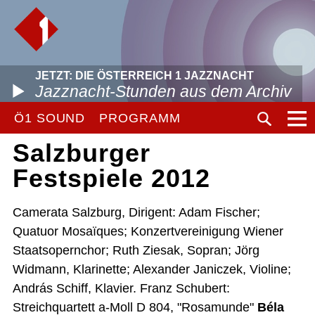
JETZT: DIE ÖSTERREICH 1 JAZZNACHT
Jazznacht-Stunden aus dem Archiv
Ö1 SOUND
PROGRAMM
Salzburger
Festspiele 2012
Camerata Salzburg, Dirigent: Adam Fischer;
Quatuor Mosaïques; Konzertvereinigung Wiener
Staatsopernchor; Ruth Ziesak, Sopran; Jörg
Widmann, Klarinette; Alexander Janiczek, Violine;
András Schiff, Klavier. Franz Schubert:
Streichquartett a-Moll D 804, "Rosamunde"
Béla