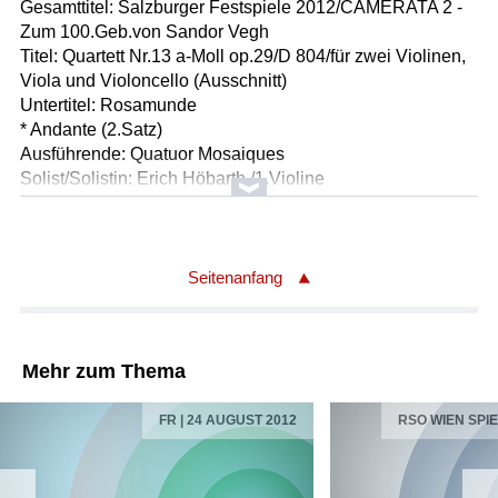
Gesamttitel: Salzburger Festspiele 2012/CAMERATA 2 -
Zum 100.Geb.von Sandor Vegh
Titel: Quartett Nr.13 a-Moll op.29/D 804/für zwei Violinen,
Viola und Violoncello (Ausschnitt)
Untertitel: Rosamunde
* Andante (2.Satz)
Ausführende: Quatuor Mosaiques
Solist/Solistin: Erich Höbarth /1.Violine
Solist/Solistin: Andrea Bischof /2.Violine
Solist/Solistin: Anita Mitterer /Viola
Solist/Solistin: Christophe Coin /Violoncello
Länge: 06:41 min
Seitenanfang
Label: Peters
Komponist/Komponistin: Béla Bartók
Mehr zum Thema
Titel: Kontraste/Sz 111/für Klarinette, Violine und Klavier
(= Szöllösy Verz.)
FR | 24 AUGUST 2012
RSO WIEN SPI
Untertitel: 1. Verbunkos
. Moderato ben ritmato (00:06:15)
* 2. Pihenö
. Lento (00:05:39)
* 3. Sebes
. Allegro vivace (00:07:15)
Anderssprachiger Titel: Contrasts