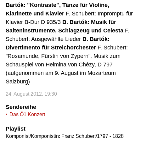
Bartók: "Kontraste", Tänze für Violine,
Klarinette und Klavier
F. Schubert: Impromptu für
Klavier B-Dur D 935/3
B. Bartók: Musik für
Saiteninstrumente, Schlagzeug und Celesta
F.
Schubert: Ausgewählte Lieder
B. Bartók:
Divertimento für Streichorchester
F. Schubert:
"Rosamunde, Fürstin von Zypern", Musik zum
Schauspiel von Helmina von Chézy, D 797
(aufgenommen am 9. August im Mozarteum
Salzburg)
24. August 2012, 19:30
Sendereihe
Das Ö1 Konzert
Playlist
Komponist/Komponistin: Franz Schubert/1797 - 1828