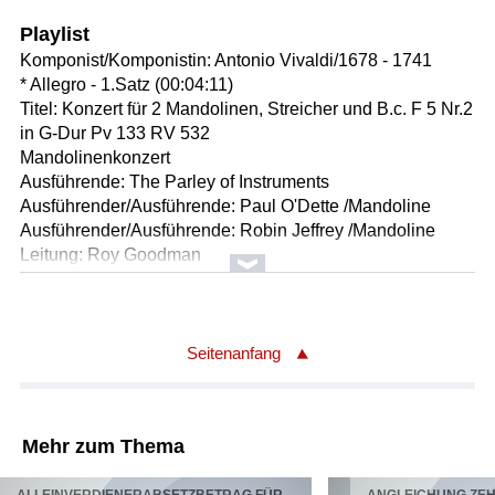
Playlist
Komponist/Komponistin: Antonio Vivaldi/1678 - 1741
* Allegro - 1.Satz (00:04:11)
Titel: Konzert für 2 Mandolinen, Streicher und B.c. F 5 Nr.2
in G-Dur Pv 133 RV 532
Mandolinenkonzert
Ausführende: The Parley of Instruments
Ausführender/Ausführende: Paul O'Dette /Mandoline
Ausführender/Ausführende: Robin Jeffrey /Mandoline
Leitung: Roy Goodman
Leitung: Peter Holman
Länge: 04:14 min
Label: Hyperion CDA 66160
Seitenanfang
Komponist/Komponistin: Antonio Vivaldi/1678 - 1741
Titel: Konzert für Violoncello und Orchester in a-moll
* Allegro aus RV 421 - 3.Satz (00:02:35)
Mehr zum Thema
Cellokonzert
Solist/Solistin: Pieter Wispelwey /Violoncello