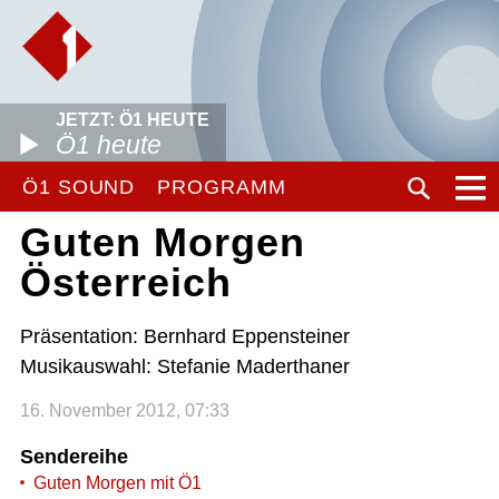
JETZT: Ö1 HEUTE
Ö1 heute
Ö1 SOUND
PROGRAMM
Guten Morgen
Österreich
Präsentation: Bernhard Eppensteiner
Musikauswahl: Stefanie Maderthaner
16. November 2012, 07:33
Sendereihe
Guten Morgen mit Ö1