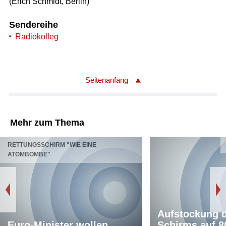
(Erich Schmidt, Berlin)
Sendereihe
Radiokolleg
Seitenanfang
Mehr zum Thema
RETTUNGSSCHIRM "WIE EINE
ATOMBOMBE"
Aufstockung d
Euro-Minister wollen
Schirms auf 8