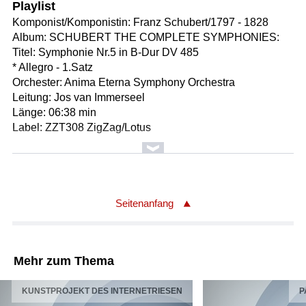
Playlist
Komponist/Komponistin: Franz Schubert/1797 - 1828
Album: SCHUBERT THE COMPLETE SYMPHONIES:
Titel: Symphonie Nr.5 in B-Dur DV 485
* Allegro - 1.Satz
Orchester: Anima Eterna Symphony Orchestra
Leitung: Jos van Immerseel
Länge: 06:38 min
Label: ZZT308 ZigZag/Lotus
Komponist/Komponistin: Franz Schubert
Textdichter/Textdichterin, Textquelle: Wilhelm Müller
Album: SCHUBERT: WINTERREISE / THOMAS BAUER
& JOS VAN IMMERSEEL
Seitenanfang
Titel: Der Lindenbaum, DV 911 Nr.5
Textanfang: Am Brunnen vor dem Tore, da steht ein
Lindenbaum
Mehr zum Thema
Gesamttitel: WINTERREISE, DV 911 - Liederzyklus Nr.1-
24 in 2 Teilen auf Gedichte von Wilhelm Müller op.89
KUNSTPROJEKT DES INTERNETRIESEN
P
1.Teil