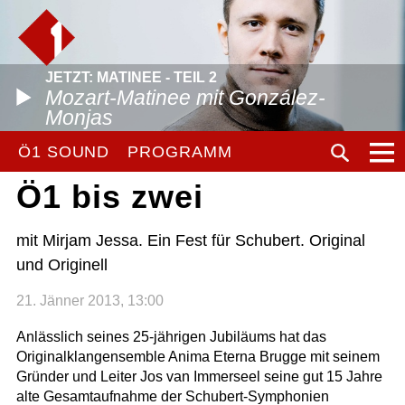
JETZT: MATINEE - TEIL 2
Mozart-Matinee mit González-
Monjas
Ö1 SOUND
PROGRAMM
Ö1 bis zwei
mit Mirjam Jessa. Ein Fest für Schubert. Original
und Originell
21. Jänner 2013, 13:00
Anlässlich seines 25-jährigen Jubiläums hat das
Originalklangensemble Anima Eterna Brugge mit seinem
Gründer und Leiter Jos van Immerseel seine gut 15 Jahre
alte Gesamtaufnahme der Schubert-Symphonien