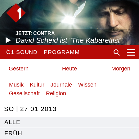
JETZT: CONTRA
David Scheid ist "The Kabarettist"
Ö1 SOUND
PROGRAMM
Gestern
Heute
Morgen
Musik
Kultur
Journale
Wissen
Gesellschaft
Religion
SO | 27 01 2013
ALLE
FRÜH