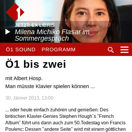
JETZT: EX LIBRIS
Milena Michiko Flasar im
Sommergespräch
Ö1 SOUND
PROGRAMM
Ö1 bis zwei
mit Albert Hosp.
Man müsste Klavier spielen können ...
30. Jänner 2013, 13:00
... oder heute einfach zuhören und genießen: Des
britischen Klavier-Genies Stephen Hough´s "French
Album" führt uns dann auch zum 50.Todestag von Francis
Poulenc: Dessen "andere Seite" wird mit einem göttlichen