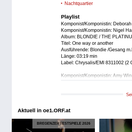
Nachtquartier
Playlist
Komponist/Komponistin: Deborah
Komponist/Komponistin: Nigel Ha
Album: BLONDIE / THE PLATI
Titel: One way or another
Ausführende: Blondie /Gesang m.
Länge: 03:19 min
Label: Chrysalis/EMI 8311002 (2
Komponist/Komponistin: Amy Wi
Komponist/Komponistin: Nickolas
Komponist/Komponistin: Valerie 
Se
Album: LIONESS: HIDDEN TR
Titel: Tears dry on their own (Orig
Untertitel: AMY WINEHOUSE -
Aktuell in oe1.ORF.at
Solist/Solistin: Amy Winehouse /
Länge: 03:03 min
BREGENZER FESTSPIELE 2026
Label: Universal/Island 3713676