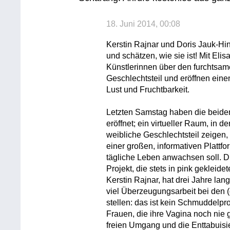
18. Juni 2014, 00:08
Kerstin Rajnar und Doris Jauk-Hin
und schätzen, wie sie ist! Mit Eli
Künstlerinnen über den furchtsa
Geschlechtsteil und eröffnen ein
Lust und Fruchtbarkeit.
Letzten Samstag haben die beide
eröffnet; ein virtueller Raum, in d
weibliche Geschlechtsteil zeigen
einer großen, informativen Platt
tägliche Leben anwachsen soll. Di
Projekt, die stets in pink gekleid
Kerstin Rajnar, hat drei Jahre lan
viel Überzeugungsarbeit bei den (
stellen: das ist kein Schmuddelpro
Frauen, die ihre Vagina noch ni
freien Umgang und die Enttabuisie