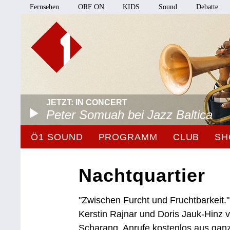
Fernsehen
ORF ON
KIDS
Sound
Debatte
JETZT: IN CONCERT
Peter Somuah bei Jazz Baltica
Ö1 SOUND
PROGRAMM
CLUB
SH
Nachtquartier
"Zwischen Furcht und Fruchtbarkeit."
Kerstin Rajnar und Doris Jauk-Hinz
Scharang. Anrufe kostenlos aus ganz