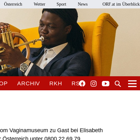
Österreich
Wetter
Sport
News
ORF.at im Überblick
OP
ARCHIV
RKH
RSO
 vom Vaginamuseum zu Gast bei Elisabeth
 Österreich unter 0800 22 69 79