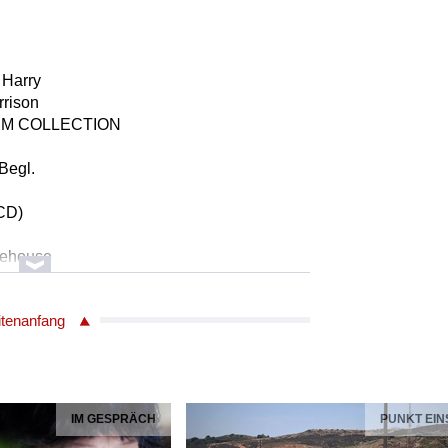
 Harry
rrison
NUM COLLECTION
Begl.
 CD)
nehouse
 Ashford
Simpson
itenanfang
EASURES
inal Version)
 THE ALBUM COLLECTION
Gesang m.Begl.
IM GESPRÄCH
PUNKT EIN
/27903