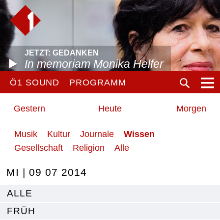
JETZT: GEDANKEN
In memoriam Monika Helfer
Ö1 SOUND
PROGRAMM
Gestern
Heute
Morgen
Musik
Kultur
Journale
Wissen
Gesellschaft
Religion
Alle
MI | 09 07 2014
ALLE
FRÜH