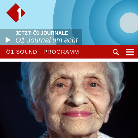
JETZT: Ö1 JOURNALE
Ö1 Journal um acht
Ö1 SOUND
PROGRAMM