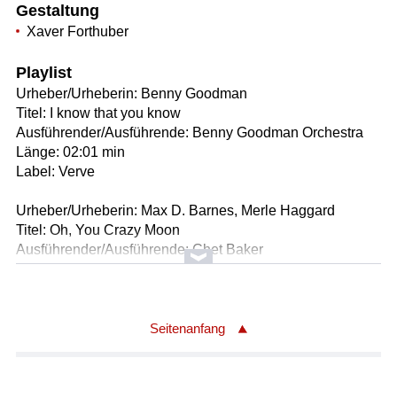
Gestaltung
Xaver Forthuber
Playlist
Urheber/Urheberin: Benny Goodman
Titel: I know that you know
Ausführender/Ausführende: Benny Goodman Orchestra
Länge: 02:01 min
Label: Verve
Urheber/Urheberin: Max D. Barnes, Merle Haggard
Titel: Oh, You Crazy Moon
Ausführender/Ausführende: Chet Baker
Länge: 03:15 min
Label: Verve
Komponist/Komponistin: Mildred J. Hill (1859-1916)
Seitenanfang
Textdichter/Textdichterin, Textquelle: Patty Smith Hill
Komponist/Komponistin: Joni Mitchell
Textdichter/Textdichterin, Textquelle: Joni Mitchell