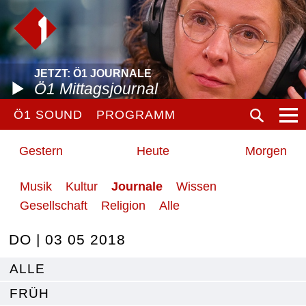
JETZT: Ö1 JOURNALE
Ö1 Mittagsjournal
Ö1 SOUND
PROGRAMM
Gestern
Heute
Morgen
Musik
Kultur
Journale
Wissen
Gesellschaft
Religion
Alle
DO | 03 05 2018
ALLE
FRÜH