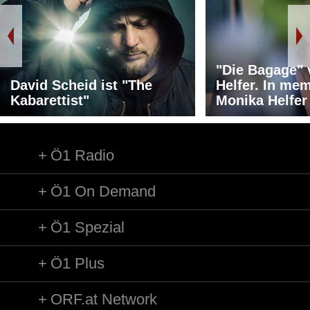
"Die Bagage"
David Scheid ist "The
Helfer. In me
Kabarettist"
Monika Helfer
Ö1 Radio
Ö1 On Demand
Ö1 Spezial
Ö1 Plus
ORF.at Network