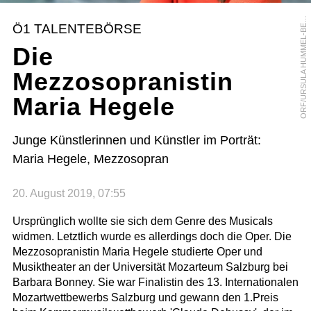
R
F
/
U
R
S
U
L
A
H
U
M
M
E
L
-
B
R
G
E
O
R
Ö1 TALENTEBÖRSE
E
Die
Mezzosopranistin
Maria Hegele
Junge Künstlerinnen und Künstler im Porträt:
Maria Hegele, Mezzosopran
20. August 2019, 07:55
Ursprünglich wollte sie sich dem Genre des Musicals
widmen. Letztlich wurde es allerdings doch die Oper. Die
Mezzosopranistin Maria Hegele studierte Oper und
Musiktheater an der Universität Mozarteum Salzburg bei
Barbara Bonney. Sie war Finalistin des 13. Internationalen
Mozartwettbewerbs Salzburg und gewann den 1.Preis