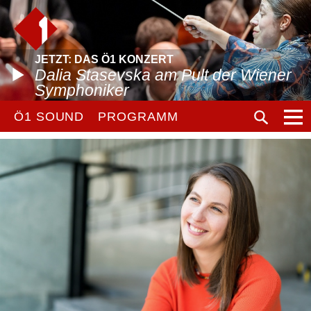
JETZT: DAS Ö1 KONZERT
Dalia Stasevska am Pult der Wiener
Symphoniker
Ö1 SOUND
PROGRAMM