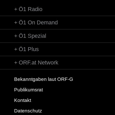
Länge: 00:20 min
Ö1 Radio
Label: Bärenreiter
Ö1 On Demand
Komponist/Komponistin: Dominick Argento
Titel: aus: Six Elizabethan Songs / 3. Winter
Solist/Solistin: Maria Hegele, Mezzosopran
Ö1 Spezial
Solist/Solistin: Gaiva Banzinaite
Länge: 00:40 min
Ö1 Plus
Label: Boosey & Hawkes
ORF.at Network
Bekanntgaben laut ORF-G
Publikumsrat
Kontakt
Datenschutz