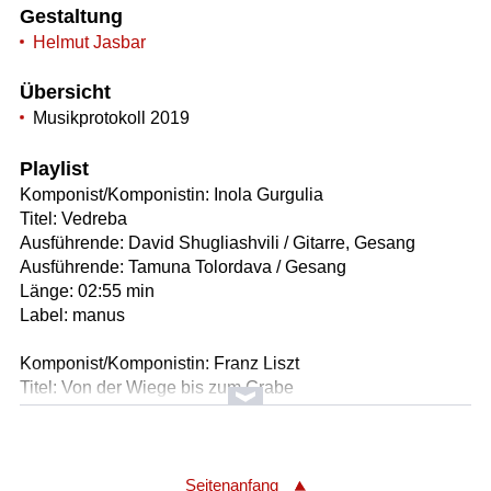
Gestaltung
Helmut Jasbar
Übersicht
Musikprotokoll 2019
Playlist
Komponist/Komponistin: Inola Gurgulia
Titel: Vedreba
Ausführende: David Shugliashvili / Gitarre, Gesang
Ausführende: Tamuna Tolordava / Gesang
Länge: 02:55 min
Label: manus
Komponist/Komponistin: Franz Liszt
Titel: Von der Wiege bis zum Grabe
* II. Der Kampf um's Dasein
Orchester: BBC Scottish Symphony Orchestra
Leitung: Ilan Volkov
Länge: 03:00 min
Seitenanfang