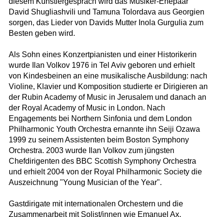
diesem Künstlergespräch wird das Musiker-Ehepaar
David Shugliashvili und Tamuna Tolordava aus Georgien
sorgen, das Lieder von Davids Mutter Inola Gurgulia zum
Besten geben wird.
Als Sohn eines Konzertpianisten und einer Historikerin
wurde Ilan Volkov 1976 in Tel Aviv geboren und erhielt
von Kindesbeinen an eine musikalische Ausbildung: nach
Violine, Klavier und Komposition studierte er Dirigieren an
der Rubin Academy of Music in Jerusalem und danach an
der Royal Academy of Music in London. Nach
Engagements bei Northern Sinfonia und dem London
Philharmonic Youth Orchestra ernannte ihn Seiji Ozawa
1999 zu seinem Assistenten beim Boston Symphony
Orchestra. 2003 wurde Ilan Volkov zum jüngsten
Chefdirigenten des BBC Scottish Symphony Orchestra
und erhielt 2004 von der Royal Philharmonic Society die
Auszeichnung "Young Musician of the Year".
Gastdirigate mit internationalen Orchestern und die
Zusammenarbeit mit Solist/innen wie Emanuel Ax,