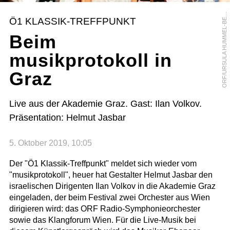
R
F
/
U
R
S
U
L
A
H
U
M
M
E
L
-
B
R
G
E
O
R
Ö1 KLASSIK-TREFFPUNKT
E
Beim
musikprotokoll in
Graz
Live aus der Akademie Graz. Gast: Ilan Volkov.
Präsentation: Helmut Jasbar
5. Oktober 2019, 10:05
Der "Ö1 Klassik-Treffpunkt" meldet sich wieder vom
"musikprotokoll", heuer hat Gestalter Helmut Jasbar den
israelischen Dirigenten Ilan Volkov in die Akademie Graz
eingeladen, der beim Festival zwei Orchester aus Wien
dirigieren wird: das ORF Radio-Symphonieorchester
sowie das Klangforum Wien. Für die Live-Musik bei