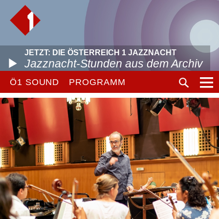
JETZT: DIE ÖSTERREICH 1 JAZZNACHT
Jazznacht-Stunden aus dem Archiv
Ö1 SOUND
PROGRAMM