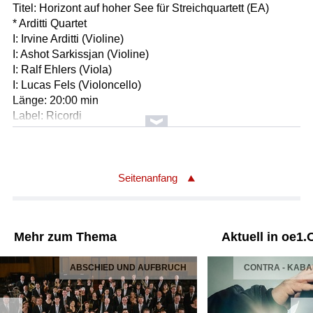
Titel: Horizont auf hoher See für Streichquartett (EA)
* Arditti Quartet
I: Irvine Arditti (Violine)
I: Ashot Sarkissjan (Violine)
I: Ralf Ehlers (Viola)
I: Lucas Fels (Violoncello)
Länge: 20:00 min
Label: Ricordi
Komponist/Komponistin: Clara Iannotta (*1983)
Titel: dead wasps in the jam-jar (iii) for prepared string
quartet and sinewaves (EA)
Seitenanfang
* Arditti Quartet
I: Irvine Arditti (Violine)
I: Ashot Sarkissjan (Violine)
Mehr zum Thema
Aktuell in oe1.
I: Ralf Ehlers (Viola)
I: Lucas Fels (Violoncello)
ABSCHIED UND AUFBRUCH
CONTRA - KAB
Länge: 13:33 min
Label: Peters