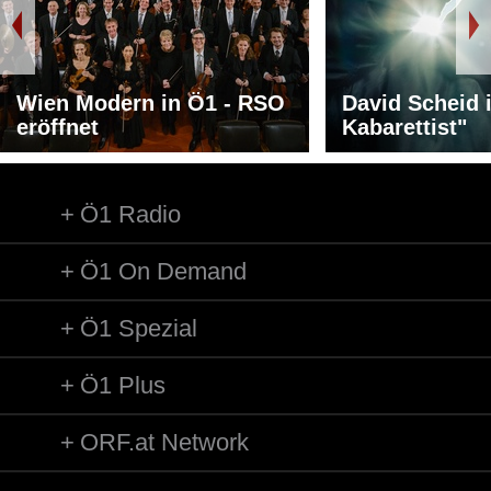
Komponist/Komponistin: Klaus Lang (*1971)
Titel: seven views of white (EA) (Ausschnitt)
* Arditti Quartet
I: Irvine Arditti (Violine)
Wien Modern in Ö1 - RSO
I: Ashot Sarkissjan (Violine)
David Scheid 
eröffnet
I: Ralf Ehlers (Viola)
Kabarettist"
I: Lucas Fels (Violoncello)
Länge: 10:20 min
Label: zeitvertrieb Wien Berlin
Ö1 Radio
Ö1 On Demand
Ö1 Spezial
Ö1 Plus
ORF.at Network