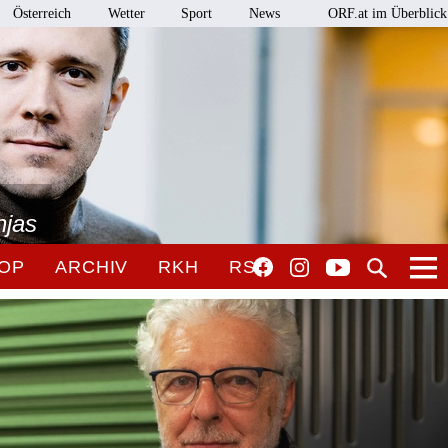
Österreich
Wetter
Sport
News
ORF.at im Überblick
njas
OP
ARCHIV
RKH
RSO