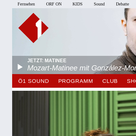
Fernsehen
ORF ON
KIDS
Sound
Debatte
JETZT: MATINEE
Mozart-Matinee mit González-Mo
Ö1 SOUND
PROGRAMM
CLUB
SH