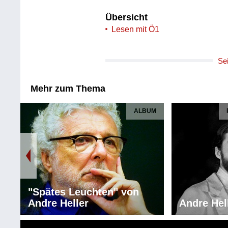
Übersicht
Lesen mit Ö1
Se
Mehr zum Thema
ALBUM
"Spätes Leuchten" von
Andre Heller
Andre Hel