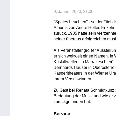
9. Jänner 2020, 21:00
"Spätes Leuchten" - so der Titel 
Albums von André Heller. Er kehr
zurück. 1985 hatte sein vierzehnt
seiner überaus erfolgreichen musi
Als Veranstalter großer Ausstellu
er sich weltweit einen Namen. In 
Kristallwelten, in Marrakesch erö
Bernhards Häuser in Oberösterrei
Kasperltheaters in der Wiener Uran
ihrem Verschwinden.
Zu Gast bei Renata Schmidtkunz s
Bedeutung der Musik und wie er zu
zurückgefunden hat.
Service