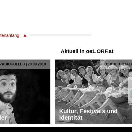
itenanfang
Aktuell in oe1.ORF.at
RADIOKOLLEG | 20 08 2019
Ö1 KULTURTAL
Kultur, Festivals und
ler
Identität