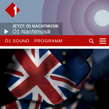
JETZT: Ö1 NACHTMUSIK
Ö1 Nachtmusik
Ö1 SOUND
PROGRAMM