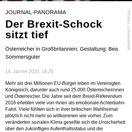
P
A
/
A
F
P
/
K
E
N
Z
O
T
R
I
B
O
U
I
L
R
A
A
D
JOURNAL-PANORAMA
L
Der Brexit-Schock
sitzt tief
Österreicher in Großbritannien; Gestaltung: Bea
Sommersguter
16. Jänner 2020, 18:25
Mehr als drei Millionen EU-Bürger leben im Vereinigten
Königreich, darunter auch rund 25.000 Österreicherinnen
und Österreicher. Die Jahre seit dem Brexit-Referendum
2016 erlebten viele von ihnen als emotionale Achterbahn-
Fahrt. Viele fühlten sich in ihrer britischen Wahlheimat
plötzlich nicht mehr so willkommen wie vorher. Zum
veränderten sozialen Klima gesellte sich die Unsicherheit
über den zukünftigen Aufenthaltsstatus und die