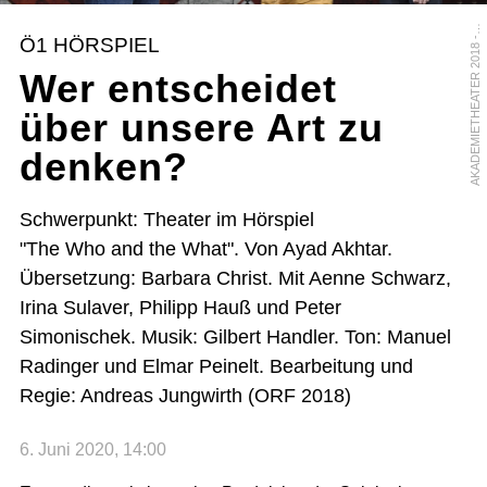
K
A
D
E
M
I
E
T
H
E
A
T
E
R
2
0
1
8
P
A
/
H
A
N
S
K
L
A
U
S
T
E
C
H
A
A
T
Ö1 HÖRSPIEL
-
Wer entscheidet
über unsere Art zu
denken?
Schwerpunkt: Theater im Hörspiel
"The Who and the What". Von Ayad Akhtar.
Übersetzung: Barbara Christ. Mit Aenne Schwarz,
Irina Sulaver, Philipp Hauß und Peter
Simonischek. Musik: Gilbert Handler. Ton: Manuel
Radinger und Elmar Peinelt. Bearbeitung und
Regie: Andreas Jungwirth (ORF 2018)
6. Juni 2020, 14:00