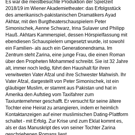
Es war die meistbesuchte Produktion der Spielzeit
2018/19 im Wiener Akademietheater: das Erfolgsstück
des amerikanisch-pakistanischen Dramatikers Ayad
Akhtar, mit den Burgtheaterschauspielern Peter
Simonischek, Aenne Schwarz, Irina Sulaver und Philipp
Hauß. Akhtars Kammerspiel, dessen Hörspielfassung mit
ebendiesen Schauspielern umgesetzt wurde, ist sowohl
ein Familien- als auch ein Generationendrama. Im
Zentrum steht Zarina, eine junge Frau, die einen Roman
über den Propheten Mohammed schreibt. Sie ist 32 Jahre
alt, immer noch ledig, führt den Haushalt für ihren
verwitweten Vater Afzal und ihre Schwester Mahwish. Ihr
Vater Afzal, dargestellt von Peter Simonischek, ist ein
gläubiger Muslim, er stammt aus Pakistan und hat in
Amerika den Aufstieg vom Taxifahrer zum
Taxiunternehmer geschafft. Er versucht für seine ältere
Tochter eine Heirat zu arrangieren, indem er heimlich
Kontaktanzeigen auf einer muslimischen Dating-Plattform
schaltet - mit Erfolg. Zur Krise und zum Eklat kommt es,
als er das Manuskript des von seiner Tochter Zarina
geschriebenen Romans liest ...