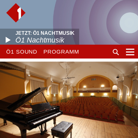
JETZT: Ö1 NACHTMUSIK
Ö1 Nachtmusik
Ö1 SOUND
PROGRAMM