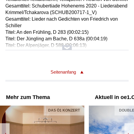
Gesamttitel: Schubertiade Hohenems 2020 - Liederabend
Krimmel/Tchakarova (SCHUB200717-1_V)
Gesamttitel: Lieder nach Gedichten von Friedrich von
Schiller
Titel: An den Frühling, D 283 (00:02:15)
Titel: Der Jüngling am Bache, D 638a (00:04:19)
Titel: Der Alpenjäger, D 588 (00:06:13)
Titel: Sehnsucht, D 636 (00:04:05)
Titel: Entzückung an Laura, D 390 (00:04:56)
Titel: An Emma, D 113 (00:02:50)
Titel: Das Geheimnis, D 793 (00:05:54)
Seitenanfang
Titel: Der Flüchtling, D 402 (00:04:55)
Titel: Dithyrambe, D 801 (00:02:34)
Solist/Solistin: Konstantin Krimmel /Bariton
Mehr zum Thema
Aktuell in oe1.
Solist/Solistin: Daniel Heide /Klavier
Länge: 40:30 min
DAS Ö1 KONZERT
DOUBLEC
Label: Bärenreiter
Komponist/Komponistin: Franz Schubert
Textdichter/Textdichterin, Textquelle: Friedrich von Schiller