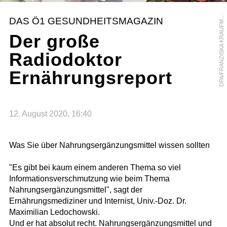
P
A
/
F
R
A
N
Z
I
S
K
A
K
R
A
U
F
A
N
D
N
DAS Ö1 GESUNDHEITSMAGAZIN
M
Der große
Radiodoktor
Ernährungsreport
12. August 2020, 16:40
Was Sie über Nahrungsergänzungsmittel wissen sollten
"Es gibt bei kaum einem anderen Thema so viel
Informationsverschmutzung wie beim Thema
Nahrungsergänzungsmittel", sagt der
Ernährungsmediziner und Internist, Univ.-Doz. Dr.
Maximilian Ledochowski.
Und er hat absolut recht. Nahrungsergänzungsmittel und