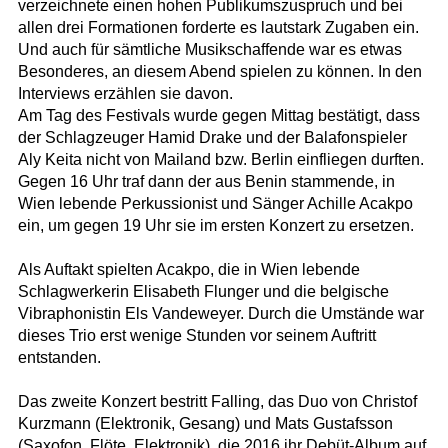
verzeichnete einen hohen Publikumszuspruch und bei
allen drei Formationen forderte es lautstark Zugaben ein.
Und auch für sämtliche Musikschaffende war es etwas
Besonderes, an diesem Abend spielen zu können. In den
Interviews erzählen sie davon.
Am Tag des Festivals wurde gegen Mittag bestätigt, dass
der Schlagzeuger Hamid Drake und der Balafonspieler
Aly Keita nicht von Mailand bzw. Berlin einfliegen durften.
Gegen 16 Uhr traf dann der aus Benin stammende, in
Wien lebende Perkussionist und Sänger Achille Acakpo
ein, um gegen 19 Uhr sie im ersten Konzert zu ersetzen.
Als Auftakt spielten Acakpo, die in Wien lebende
Schlagwerkerin Elisabeth Flunger und die belgische
Vibraphonistin Els Vandeweyer. Durch die Umstände war
dieses Trio erst wenige Stunden vor seinem Auftritt
entstanden.
Das zweite Konzert bestritt Falling, das Duo von Christof
Kurzmann (Elektronik, Gesang) und Mats Gustafsson
(Saxofon, Flöte, Elektronik), die 2016 ihr Debüt-Album auf