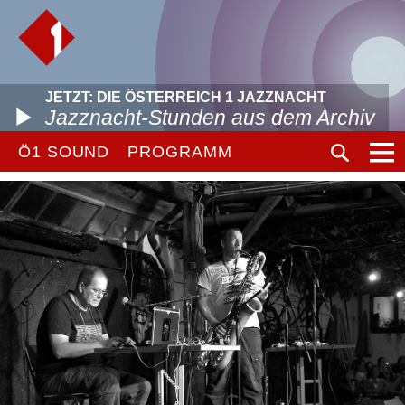
JETZT: DIE ÖSTERREICH 1 JAZZNACHT
Jazznacht-Stunden aus dem Archiv
Ö1 SOUND
PROGRAMM