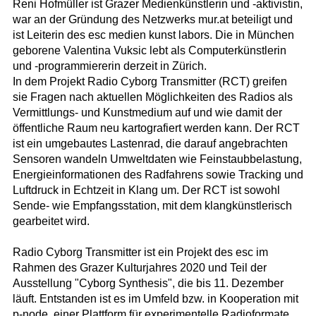
Reni Hofmüller ist Grazer Medienkünstlerin und -aktivistin,
war an der Gründung des Netzwerks mur.at beteiligt und
ist Leiterin des esc medien kunst labors. Die in München
geborene Valentina Vuksic lebt als Computerkünstlerin
und -programmiererin derzeit in Zürich.
In dem Projekt Radio Cyborg Transmitter (RCT) greifen
sie Fragen nach aktuellen Möglichkeiten des Radios als
Vermittlungs- und Kunstmedium auf und wie damit der
öffentliche Raum neu kartografiert werden kann. Der RCT
ist ein umgebautes Lastenrad, die darauf angebrachten
Sensoren wandeln Umweltdaten wie Feinstaubbelastung,
Energieinformationen des Radfahrens sowie Tracking und
Luftdruck in Echtzeit in Klang um. Der RCT ist sowohl
Sende- wie Empfangsstation, mit dem klangkünstlerisch
gearbeitet wird.
Radio Cyborg Transmitter ist ein Projekt des esc im
Rahmen des Grazer Kulturjahres 2020 und Teil der
Ausstellung "Cyborg Synthesis", die bis 11. Dezember
läuft. Entstanden ist es im Umfeld bzw. in Kooperation mit
p-node, einer Plattform für experimentelle Radioformate,