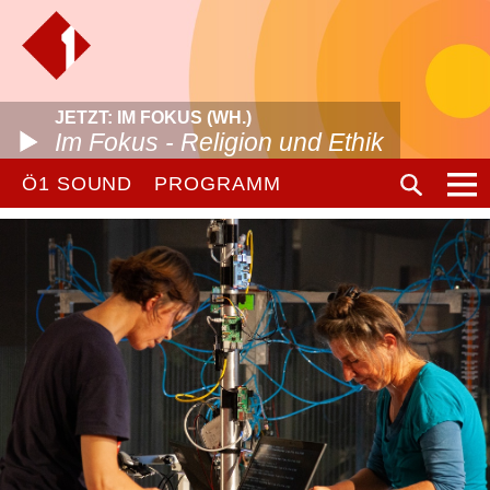
JETZT: IM FOKUS (WH.)
Im Fokus - Religion und Ethik
Ö1 SOUND
PROGRAMM