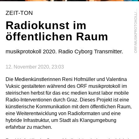
R
F
/
M
U
S
I
K
P
R
O
T
O
K
O
L
L
A
R
T
I
N
G
R
O
S
O
M
S
ZEIT-TON
/
Radiokunst im
öffentlichen Raum
musikprotokoll 2020. Radio Cyborg Transmitter.
12. November 2020, 23:03
Die Medienkünstlerinnen Reni Hofmüller und Valentina
Vuksic gestalteten während des ORF musikprotokoll im
steirischen herbst für das esc medien kunst labor mobile
Radio-Interventionen durch Graz. Dieses Projekt ist eine
künstlerische Kommunikation mit dem öffentlichen Raum,
eine Weiterentwicklung von Radioformaten und eine
hybride Infrastruktur, um Stadt als Klangumgebung
erfahrbar zu machen.