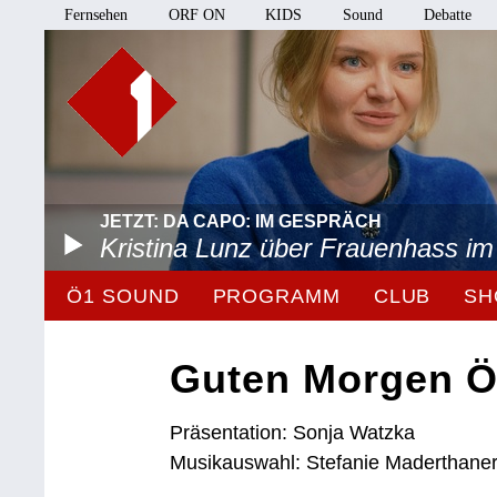
Fernsehen
ORF ON
KIDS
Sound
Debatte
JETZT: DA CAPO: IM GESPRÄCH
Kristina Lunz über Frauenhass im
Ö1 SOUND
PROGRAMM
CLUB
SH
Guten Morgen Ö
Präsentation: Sonja Watzka
Musikauswahl: Stefanie Maderthane