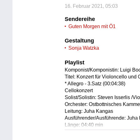
16. Februar 2021, 05:03
Sendereihe
Guten Morgen mit Ö1
Gestaltung
Sonja Watzka
Playlist
Komponist/Komponistin: Luigi Boc
Titel: Konzert für Violoncello und
* Allegro - 3.Satz (00:04:38)
Cellokonzert
Solist/Solistin: Steven Isserlis /Vi
Orchester: Ostbottnisches Kamme
Leitung: Juha Kangas
Ausführender/Ausführende: Juha
Länge: 04:40 min
Label: Virgin 259786