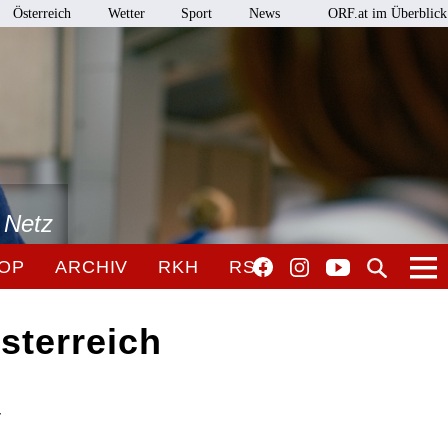
Österreich
Wetter
Sport
News
ORF.at im Überblick
 Netz
OP
ARCHIV
RKH
RSO
sterreich
r