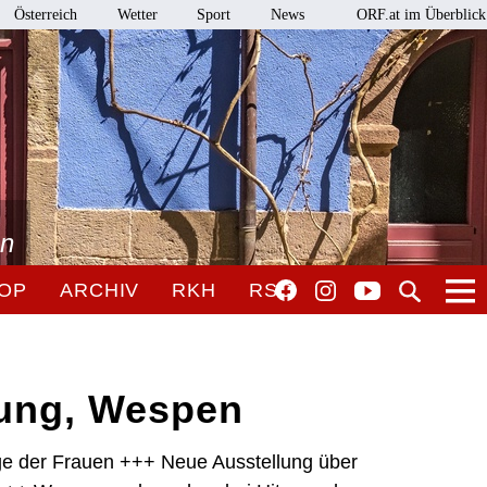
Österreich
Wetter
Sport
News
ORF.at im Überblick
en
OP
ARCHIV
RKH
RSO
lung, Wespen
age der Frauen +++ Neue Ausstellung über