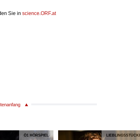
den Sie in
science.ORF.at
itenanfang
Ö1 HÖRSPIEL
LIEBLINGSSTÜCK