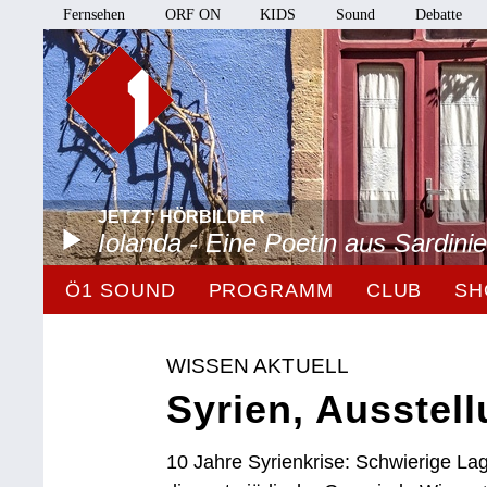
Fernsehen
ORF ON
KIDS
Sound
Debatte
JETZT: HÖRBILDER
Iolanda - Eine Poetin aus Sardini
Ö1 SOUND
PROGRAMM
CLUB
SH
WISSEN AKTUELL
Syrien, Ausstel
10 Jahre Syrienkrise: Schwierige L