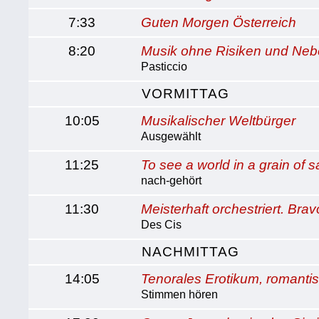
7:33
Guten Morgen Österreich
8:20
Musik ohne Risiken und Ne
Pasticcio
VORMITTAG
10:05
Musikalischer Weltbürger
Ausgewählt
11:25
To see a world in a grain of sa
nach-gehört
11:30
Meisterhaft orchestriert. Brav
Des Cis
NACHMITTAG
14:05
Tenorales Erotikum, romanti
Stimmen hören