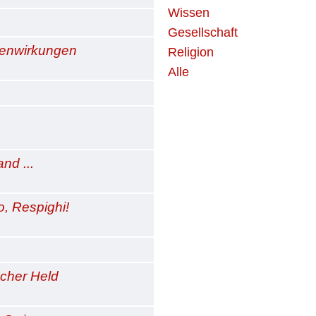
Wissen
Gesellschaft
benwirkungen
Religion
Alle
nd ...
o, Respighi!
scher Held