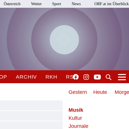
Österreich
Wetter
Sport
News
ORF.at im Überblick
OP
ARCHIV
RKH
RSO
Gestern
Heute
Morg
Musik
Kultur
Journale