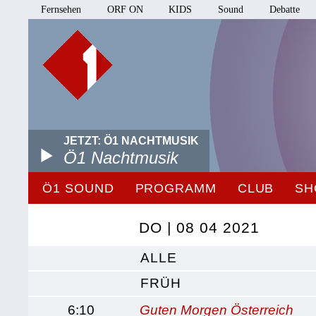
Fernsehen
ORF ON
KIDS
Sound
Debatte
JETZT: Ö1 NACHTMUSIK
Ö1 Nachtmusik
Ö1 SOUND
PROGRAMM
CLUB
SH
DO | 08 04 2021
ALLE
FRÜH
6:10
Guten Morgen Österreich