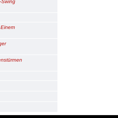
i-Swing
n Einem
ger
enstürmen