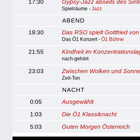
17:30
Gypsy-Jazz abseits des Sint
Spielräume -
Jazz
ABEND
19:30
Das RSO spielt Gottfried vo
Das Ö1 Konzert -
Ö1 Bühne
21:55
Kindheit im Konzentrationsla
nach-gehört
23:03
Zwischen Wolken und Sonn
Zeit-Ton
NACHT
0:05
Ausgewählt
1:03
Die Ö1 Klassiknacht
5:03
Guten Morgen Österreich