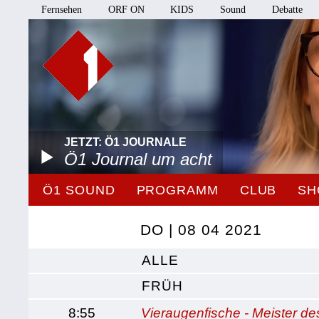
Fernsehen
ORF ON
KIDS
Sound
Debatte
JETZT: Ö1 JOURNALE
Ö1 Journal um acht
Ö1 SOUND
PROGRAMM
CLUB
SH
DO | 08 04 2021
ALLE
FRÜH
8:55
Vieraugenfische - Meister d