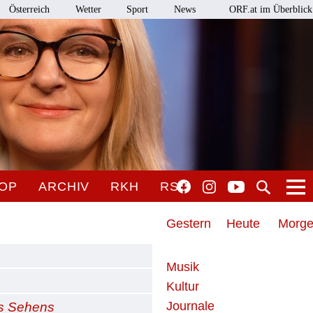
Österreich
Wetter
Sport
News
ORF.at im Überblick
OP
ARCHIV
RKH
RSO
Gestern
Heute
Morg
Musik
Kultur
Journale
es Sehens