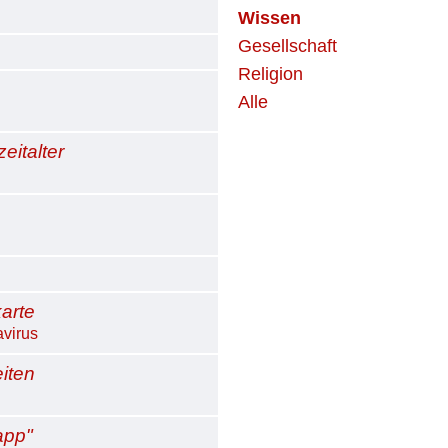
Wissen
Gesellschaft
Religion
Alle
eitalter
karte
virus
iten
app"