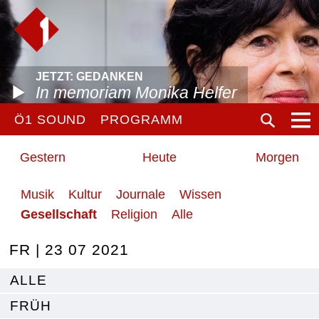
JETZT: GEDANKEN
In memoriam Monika Helfer
Ö1 SOUND
PROGRAMM
Gestern
Heute
Morgen
Musik
Kultur
Journale
Wissen
Gesellschaft
Religion
Alle
FR | 23 07 2021
ALLE
FRÜH